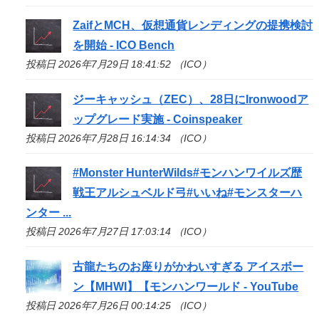
ZaifとMCH、仮想通貨レンディングの提携検討
を開始 -
ICO
Bench
投稿日 2026年7月29日 18:41:52 （ICO）
ジーキャッシュ（ZEC）、28日にIronwoodア
ップグレード実施 - Coinspeaker
投稿日 2026年7月28日 16:14:34 （ICO）
#Monster HunterWilds#モンハンワイルズ歴
戦王アルシュベルド弓#いいね#モンスターハ
ンター ...
投稿日 2026年7月27日 17:03:14 （ICO）
古龍たちのお座りがかわいすぎる アイスボー
ン【MHWI】【モンハンワールド - YouTube
投稿日 2026年7月26日 00:14:25 （ICO）