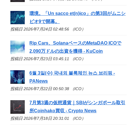
環境。「Un sacco et(n)
ico
」の第3回がムニシ
ピオ9で開幕。
投稿日 2026年7月24日 02:48:56 （ICO）
Rip Cars、SolanaベースのMetaDAO
ICO
で
2,090万ドルの出資を獲得 - KuCoin
投稿日 2026年7月23日 03:45:11 （ICO）
6월 3일(수) 국내외 블록체인 뉴스 브리핑 -
PANews
投稿日 2026年7月22日 00:50:38 （ICO）
7月第3週の仮想通貨｜SBIがシンガポール取引
所Coinhako買収 - Crypto News
投稿日 2026年7月18日 20:31:01 （ICO）