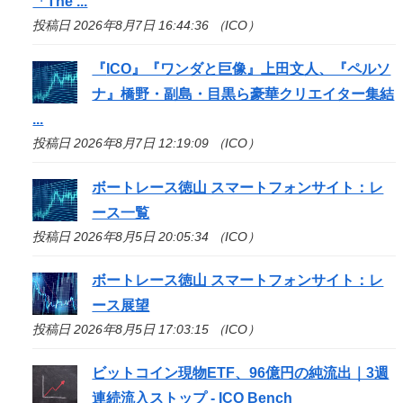
「The ...
投稿日 2026年8月7日 16:44:36 （ICO）
『
ICO
』『ワンダと巨像』上田文人、『ペルソ
ナ』橋野・副島・目黒ら豪華クリエイター集結
...
投稿日 2026年8月7日 12:19:09 （ICO）
ボートレース徳山 スマートフォンサイト：レ
ース一覧
投稿日 2026年8月5日 20:05:34 （ICO）
ボートレース徳山 スマートフォンサイト：レ
ース展望
投稿日 2026年8月5日 17:03:15 （ICO）
ビットコイン現物ETF、96億円の純流出｜3週
連続流入ストップ -
ICO
Bench