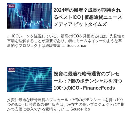
ICO
2024年の勝者？成長が期待され
るベスト
ICO
| 仮想通貨ニュース
メディア ビットタイムズ
... ICOシーンを注視している。最高のICOを見極めるには、先見性と
市場を理解することが重要であり、特にミームネイターのような革
新的なプロジェクトは経験豊富 ... Source: ico
ICO
投資に最適な暗号通貨のプレセ
ール：7倍のポテンシャルを持つ
100つの
ICO
- FinanceFeeds
投資に最適な暗号通貨のプレセール：7倍のポテンシャルを持つ100
つのICO · 暗号通貨の先行販売は、潜在力の高いプロジェクトに早期
かつ安価に参入できる素晴らしい ... Source: ico