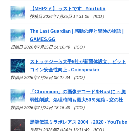
【MHP2ｇ】 ラストです - YouTube
投稿日 2026年7月25日 14:31:05 （ICO）
The Last Guardian | 感動の絆と冒険の物語 |
GAMES.GG
投稿日 2026年7月25日 14:16:49 （ICO）
ストラテジーら大手9社が新団体設立、ビット
コイン安全性向上 - Coinspeaker
投稿日 2026年7月25日 08:27:34 （ICO）
「Chromium」の画像デコードをRustに ～脆
弱性削減、処理時間も最大50％短縮 - 窓の杜
投稿日 2026年7月24日 18:15:49 （ICO）
黒龍伝説ミラボレアス 2004→2020 - YouTube
投稿日 2026年7月24日 16:31:49 （ICO）