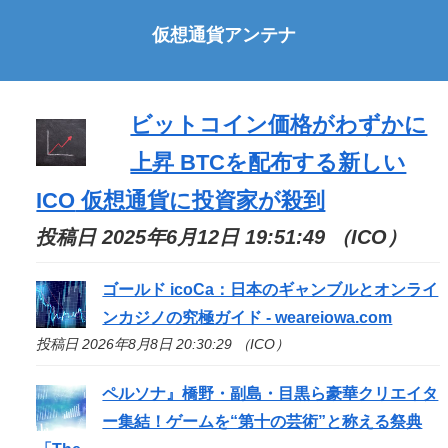
仮想通貨アンテナ
ビットコイン価格がわずかに
上昇 BTCを配布する新しい
ICO
仮想通貨に投資家が殺到
投稿日 2025年6月12日 19:51:49 （ICO）
ゴールド icoCa：日本のギャンブルとオンライ
ンカジノの究極ガイド - weareiowa.com
投稿日 2026年8月8日 20:30:29 （ICO）
ペルソナ』橋野・副島・目黒ら豪華クリエイタ
ー集結！ゲームを“第十の芸術”と称える祭典