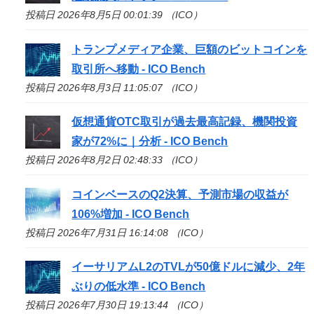
投稿日 2026年8月5日 00:01:39 （ICO）
トランプメディア企業、巨額のビットコインを
取引所へ移動 -
ICO
Bench
投稿日 2026年8月3日 11:05:07 （ICO）
仮想通貨OTC取引が過去最高記録、機関投資
家が72%に｜分析 -
ICO
Bench
投稿日 2026年8月2日 02:48:33 （ICO）
コインベースのQ2決算、予測市場の収益が
106%増加 -
ICO
Bench
投稿日 2026年7月31日 16:14:08 （ICO）
イーサリアムL2のTVLが50億ドルに減少、2年
ぶりの低水準 -
ICO
Bench
投稿日 2026年7月30日 19:13:44 （ICO）