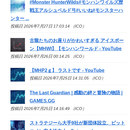
#Monster HunterWilds#モンハンワイルズ歴
戦王アルシュベルド弓#いいね#モンスターハ
ンター ...
投稿日 2026年7月27日 17:03:14 （ICO）
古龍たちのお座りがかわいすぎる アイスボー
ン【MHWI】【モンハンワールド - YouTube
投稿日 2026年7月26日 00:14:25 （ICO）
【MHP2ｇ】 ラストです - YouTube
投稿日 2026年7月25日 14:31:05 （ICO）
The Last Guardian | 感動の絆と冒険の物語 |
GAMES.GG
投稿日 2026年7月25日 14:16:49 （ICO）
ストラテジーら大手9社が新団体設立、ビット