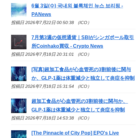
6월 3일(수) 국내외 블록체인 뉴스 브리핑 -
PANews
投稿日 2026年7月22日 00:50:38 （ICO）
7月第3週の仮想通貨｜SBIがシンガポール取引
所Coinhako買収 - Crypto News
投稿日 2026年7月18日 20:31:01 （ICO）
[写真]超加工食品が心血管死の3割前後に関与
か、GLP-1薬は体重減少と独立して炎症を抑制
投稿日 2026年7月18日 15:31:54 （ICO）
超加工食品が心血管死の3割前後に関与か、
GLP-1薬は体重減少と独立して炎症を抑制
投稿日 2026年7月18日 14:53:38 （ICO）
[The Pinnacle of City Pop] EPO's Live