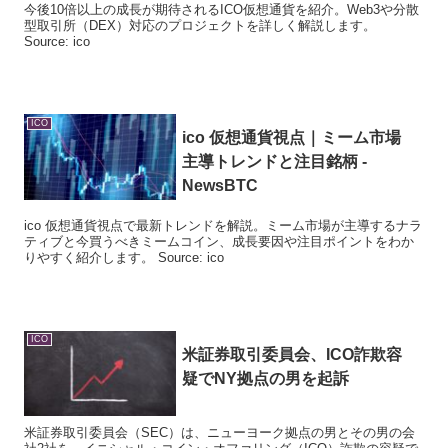
今後10倍以上の成長が期待されるICO仮想通貨を紹介。Web3や分散
型取引所（DEX）対応のプロジェクトを詳しく解説します。
Source: ico
ICO
ico
仮想通貨視点｜ミーム市場
主導トレンドと注目銘柄 -
NewsBTC
ico 仮想通貨視点で最新トレンドを解説。ミーム市場が主導するナラ
ティブと今買うべきミームコイン、成長要因や注目ポイントをわか
りやすく紹介します。 Source: ico
ICO
米証券取引委員会、
ICO
詐欺容
疑でNY拠点の男を起訴
米証券取引委員会（SEC）は、ニューヨーク拠点の男とその男の会