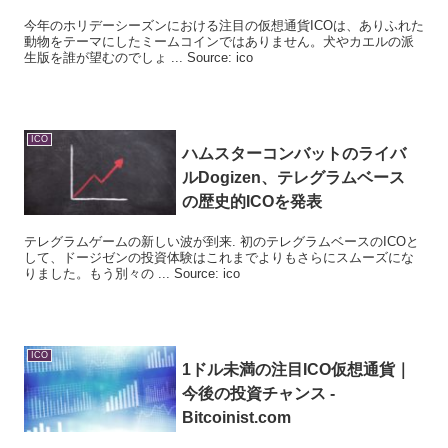
今年のホリデーシーズンにおける注目の仮想通貨ICOは、ありふれた
動物をテーマにしたミームコインではありません。犬やカエルの派
生版を誰が望むのでしょ ... Source: ico
ICO
ハムスターコンバットのライバ
ルDogizen、テレグラムベース
の歴史的
ICO
を発表
テレグラムゲームの新しい波が到来. 初のテレグラムベースのICOと
して、ドージゼンの投資体験はこれまでよりもさらにスムーズにな
りました。もう別々の ... Source: ico
ICO
1ドル未満の注目
ICO
仮想通貨｜
今後の投資チャンス -
Bitcoinist.com