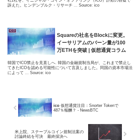
社2社を、イニシャル・コイン・オファリング（ICO）詐欺の容疑で
訴えた。ヒンデンブルク・リサーチ ... Source: ico
ICO
Squareの社名をBlockに変更。
イーサリアムのバーン量が100
万ETHを突破 | 仮想通貨コラム
韓国でICO禁止を見直しへ. 韓国の金融規制当局が、これまで禁止し
てきたICOを認める可能性について言及しました。同国の資本市場法
によって ... Source: ico
ico
仮想通貨注目：Snorter Tokenで
487％報酬？ - NewsBTC
米上院、ステーブルコイン規制法案の
討論終結を可決 最終採決へ