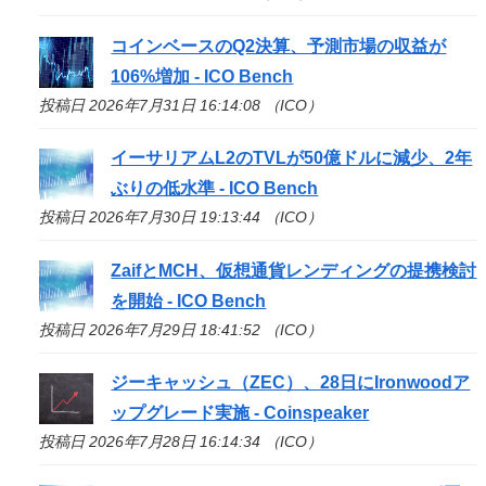
コインベースのQ2決算、予測市場の収益が
106%増加 -
ICO
Bench
投稿日 2026年7月31日 16:14:08 （ICO）
イーサリアムL2のTVLが50億ドルに減少、2年
ぶりの低水準 -
ICO
Bench
投稿日 2026年7月30日 19:13:44 （ICO）
ZaifとMCH、仮想通貨レンディングの提携検討
を開始 -
ICO
Bench
投稿日 2026年7月29日 18:41:52 （ICO）
ジーキャッシュ（ZEC）、28日にIronwoodア
ップグレード実施 - Coinspeaker
投稿日 2026年7月28日 16:14:34 （ICO）