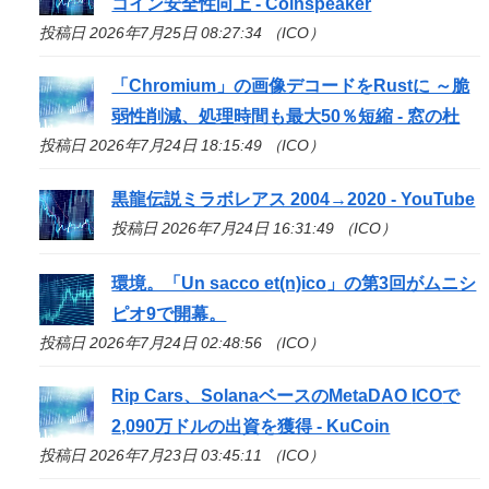
コイン安全性向上 - Coinspeaker
投稿日 2026年7月25日 08:27:34 （ICO）
「Chromium」の画像デコードをRustに ～脆
弱性削減、処理時間も最大50％短縮 - 窓の杜
投稿日 2026年7月24日 18:15:49 （ICO）
黒龍伝説ミラボレアス 2004→2020 - YouTube
投稿日 2026年7月24日 16:31:49 （ICO）
環境。「Un sacco et(n)
ico
」の第3回がムニシ
ピオ9で開幕。
投稿日 2026年7月24日 02:48:56 （ICO）
Rip Cars、SolanaベースのMetaDAO
ICO
で
2,090万ドルの出資を獲得 - KuCoin
投稿日 2026年7月23日 03:45:11 （ICO）