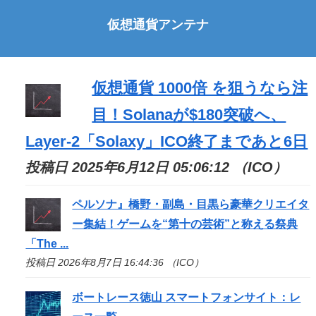
仮想通貨アンテナ
仮想通貨 1000倍 を狙うなら注
目！Solanaが$180突破へ、
Layer-2「Solaxy」
ICO
終了まであと6日
投稿日 2025年6月12日 05:06:12 （ICO）
ペルソナ』橋野・副島・目黒ら豪華クリエイタ
ー集結！ゲームを“第十の芸術”と称える祭典
「The ...
投稿日 2026年8月7日 16:44:36 （ICO）
ボートレース徳山 スマートフォンサイト：レ