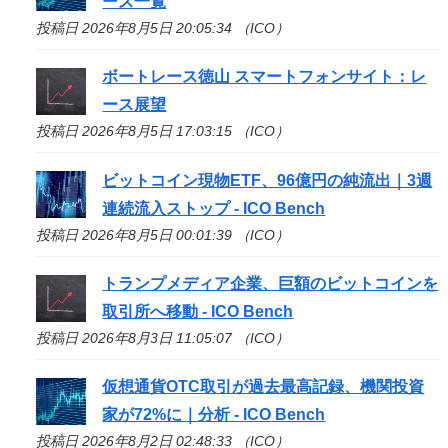
ース一覧
投稿日 2026年8月5日 20:05:34 （ICO）
ボートレース徳山 スマートフォンサイト：レ
ース展望
投稿日 2026年8月5日 17:03:15 （ICO）
ビットコイン現物ETF、96億円の純流出｜3週
連続流入ストップ -
ICO
Bench
投稿日 2026年8月5日 00:01:39 （ICO）
トランプメディア企業、巨額のビットコインを
取引所へ移動 -
ICO
Bench
投稿日 2026年8月3日 11:05:07 （ICO）
仮想通貨OTC取引が過去最高記録、機関投資
家が72%に｜分析 -
ICO
Bench
投稿日 2026年8月2日 02:48:33 （ICO）