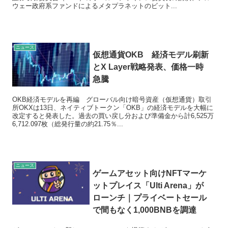
ウェー政府系ファンドによるメタプラネットのビット...
ニュース
仮想通貨OKB 経済モデル刷新
とX Layer戦略発表、価格一時
急騰
OKB経済モデルを再編 グローバル向け暗号資産（仮想通貨）取引
所OKXは13日、ネイティブトークン「OKB」の経済モデルを大幅に
改定すると発表した。過去の買い戻し分および準備金から計6,525万
6,712.097枚（総発行量の約21.75％...
ニュース
ゲームアセット向けNFTマーケ
ットプレイス「Ulti Arena」が
ローンチ｜プライベートセール
で間もなく1,000BNBを調達