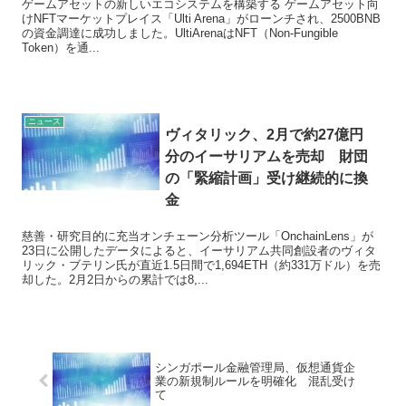
ゲームアセットの新しいエコシステムを構築する ゲームアセット向
けNFTマーケットプレイス「Ulti Arena」がローンチされ、2500BNB
の資金調達に成功しました。UltiArenaはNFT（Non-Fungible
Token）を通...
ニュース
ヴィタリック、2月で約27億円
分のイーサリアムを売却 財団
の「緊縮計画」受け継続的に換
金
慈善・研究目的に充当オンチェーン分析ツール「OnchainLens」が
23日に公開したデータによると、イーサリアム共同創設者のヴィタ
リック・ブテリン氏が直近1.5日間で1,694ETH（約331万ドル）を売
却した。2月2日からの累計では8,...
シンガポール金融管理局、仮想通貨企
業の新規制ルールを明確化 混乱受け
て