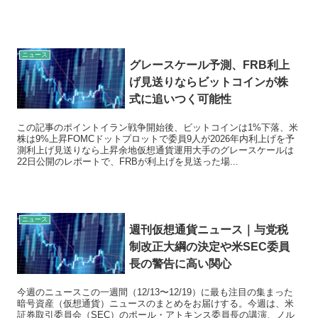
ニュース
グレースケール予測、FRB利上
げ見送りならビットコインが株
式に追いつく可能性
この記事のポイントイラン戦争開始後、ビットコインは1%下落、米
株は9%上昇FOMCドットプロットで委員9人が2026年内利上げを予
測利上げ見送りなら上昇余地仮想通貨運用大手のグレースケールは
22日公開のレポートで、FRBが利上げを見送った場...
ニュース
週刊仮想通貨ニュース｜与党税
制改正大綱の決定や米SEC委員
長の警告に高い関心
今週のニュースこの一週間（12/13〜12/19）に最も注目の集まった
暗号資産（仮想通貨）ニュースのまとめをお届けする。今週は、米
証券取引委員会（SEC）のポール・アトキンス委員長の講演、ノル