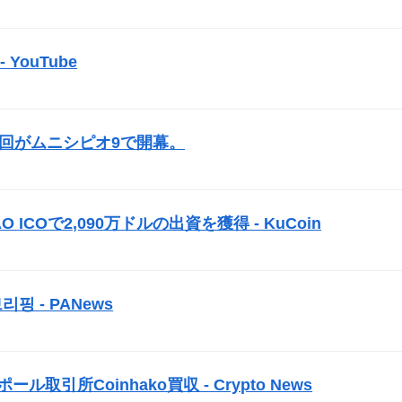
）
YouTube
）
3回がムニシピオ9で開幕。
）
AO
ICO
で2,090万ドルの出資を獲得 - KuCoin
）
리핑 - PANews
）
取引所Coinhako買収 - Crypto News