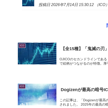
投稿日 2026年7月14日 15:30:12 （ICO
ICO
【全15種】「鬼滅の刃
OJICOのセカンドラインである
で絵柄がつながるのが特徴。厚手でしっか
ICO
Dogizenが最高の暗号
I
この記事は、「Dogizenが最高の暗
されました。 2025年の最高の暗号IC