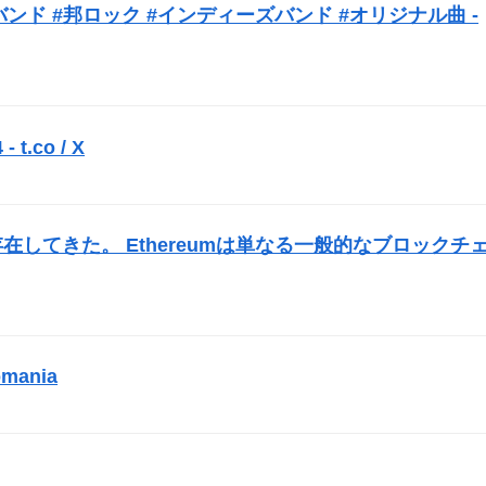
バンド #邦ロック #インディーズバンド #オリジナル曲 -
 t.co / X
）
在してきた。 Ethereumは単なる一般的なブロックチ
mania
）