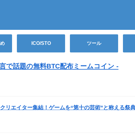
め
ICO/STO
ツール
で話題の無料BTC配布ミームコイン -
）
クリエイター集結！ゲームを“第十の芸術”と称える祭