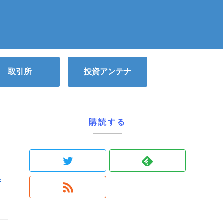
取引所
投資アンテナ
購読する
典