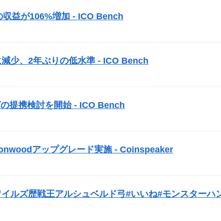
益が106%増加 -
ICO
Bench
）
に減少、2年ぶりの低水準 -
ICO
Bench
）
グの提携検討を開始 -
ICO
Bench
）
woodアップグレード実施 - Coinspeaker
）
#モンハンワイルズ歴戦王アルシュベルド弓#いいね#モンスターハ