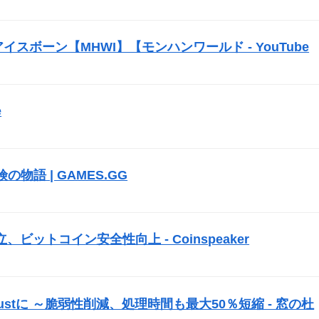
スボーン【MHWI】【モンハンワールド - YouTube
）
e
）
冒険の物語 | GAMES.GG
）
ットコイン安全性向上 - Coinspeaker
）
ustに ～脆弱性削減、処理時間も最大50％短縮 - 窓の杜