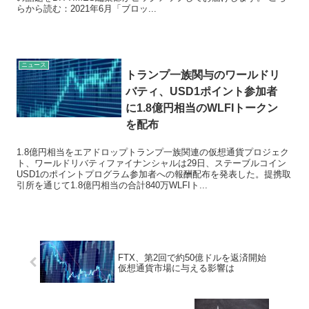
らから読む：2021年6月「ブロッ...
ニュース
トランプ一族関与のワールドリ
バティ、USD1ポイント参加者
に1.8億円相当のWLFIトークン
を配布
1.8億円相当をエアドロップトランプ一族関連の仮想通貨プロジェク
ト、ワールドリバティファイナンシャルは29日、ステーブルコイン
USD1のポイントプログラム参加者への報酬配布を発表した。提携取
引所を通じて1.8億円相当の合計840万WLFIト...
FTX、第2回で約50億ドルを返済開始
仮想通貨市場に与える影響は