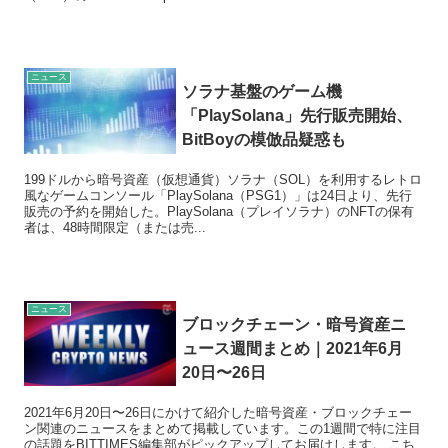
ニュース
ソラナ基盤のゲーム機
「PlaySolana」先行販売開始、
BitBoyの模倣品疑惑も
199ドルから暗号資産（仮想通貨）ソラナ（SOL）を利用するレトロ
風なゲームコンソール「PlaySolana（PSG1）」は24日より、先行
販売の予約を開始した。PlaySolana（プレイソラナ）のNFTの保有
者は、48時間限定（または売...
ニュース
ブロックチェーン・暗号資産ニ
ュース週間まとめ｜2021年6月
20日〜26日
2021年6月20日〜26日にかけて紹介した暗号資産・ブロックチェー
ン関連のニュースをまとめて掲載しています。この1週間で特に注目
の話題をBITTIMES編集部がピックアップしてお届けします。 こち