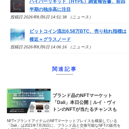
ハイパーリキッド（HYPE）調査報告書、前四
半期の独歩高に注目
投稿日 2026年8月6日 14:51:38 （ニュース）
ビットコイン流出6.58万BTC、売り枯れ指標は
接近＝グラスノード
投稿日 2026年8月6日 14:06:16 （ニュース）
関連記事
ニュース
ブランド品のNFTマーケット
「Dali」本日公開｜ルイ・ヴィ
トンのNFTが当たるチャンスも
NFT×ブランドアイテムのNFTマーケットプレイスを構築している
「Dali」は2021年7月26日に、ブランド品と交換可能なNFTの販売を