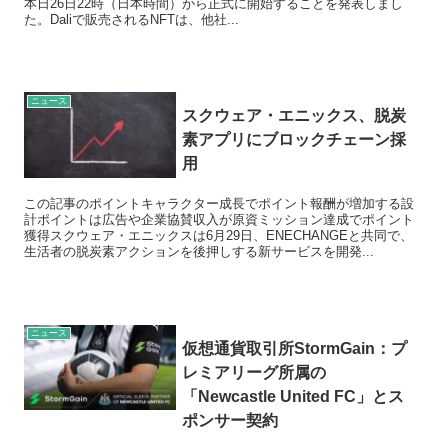
本日26日22時（日本時間）から正式に開始することを発表しまし
た。Daliで販売されるNFTは、他社...
ニュース
スクウェア・エニックス、脱炭
素アプリにブロックチェーン採
用
この記事のポイントキャラクター成長でポイント報酬が増加する設
計ポイントは広告や企業協賛収入が原資ミッション達成でポイント
獲得スクウェア・エニックスは6月29日、ENECHANGEと共同で、
生活者の脱炭素アクションを後押しする新サービスを開発...
ニュース
仮想通貨取引所StormGain：プ
レミアリーグ所属の
「Newcastle United FC」とス
ポンサー契約