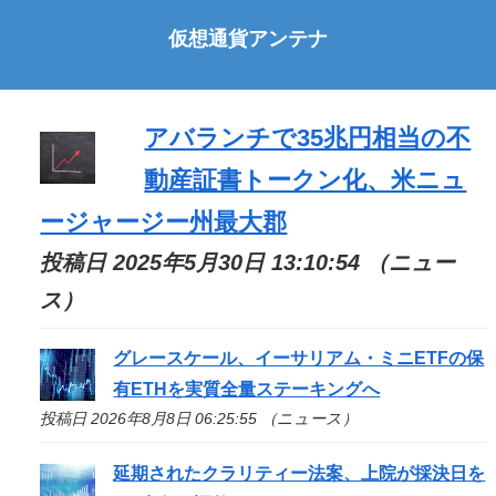
仮想通貨アンテナ
アバランチで35兆円相当の不
動産証書トークン化、米ニュ
ージャージー州最大郡
投稿日 2025年5月30日 13:10:54 （ニュー
ス）
グレースケール、イーサリアム・ミニETFの保
有ETHを実質全量ステーキングへ
投稿日 2026年8月8日 06:25:55 （ニュース）
延期されたクラリティー法案、上院が採決日を