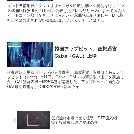
インド準備銀行のプレスリリースがBTC取引禁止の憶測を呼ぶイン
ド準備銀行(RBI)が4月5日に公表したプレスリリースによって国内の
ビットコイン取引が禁止されるという憶測が広まりました。BTC取
引自体は禁止されない実際には、プレスリリースは国...
ニュース
韓国アップビット、仮想通貨
Galxe（GAL）上場
複数新規上場韓国トップの暗号資産（仮想通貨）取引所であるアッ
プビット（Upbit）は11日、Galxe（GAL）の新規取り扱いを実施し
た。GALは発表後一時25%ほど急騰した。アップビットの新たな
GAL取引市場は、ONDO/KRW（韓国ウォ...
仮想通貨市場は売り優勢、ETF流入継
続も投資家心理に変化の兆し