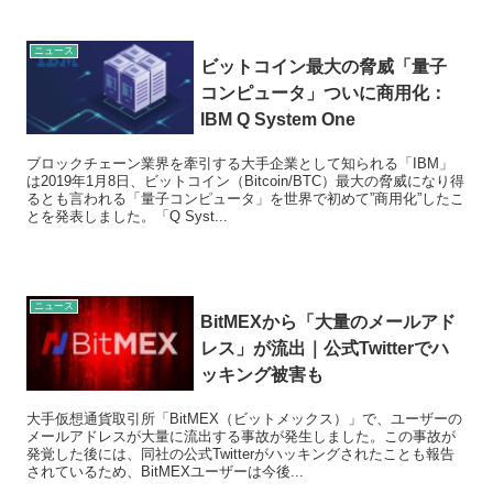
ニュース
ビットコイン最大の脅威「量子
コンピュータ」ついに商用化：
IBM Q System One
ブロックチェーン業界を牽引する大手企業として知られる「IBM」
は2019年1月8日、ビットコイン（Bitcoin/BTC）最大の脅威になり得
るとも言われる「量子コンピュータ」を世界で初めて”商用化”したこ
とを発表しました。「Q Syst...
ニュース
BitMEXから「大量のメールアド
レス」が流出｜公式Twitterでハ
ッキング被害も
大手仮想通貨取引所「BitMEX（ビットメックス）」で、ユーザーの
メールアドレスが大量に流出する事故が発生しました。この事故が
発覚した後には、同社の公式Twitterがハッキングされたことも報告
されているため、BitMEXユーザーは今後...