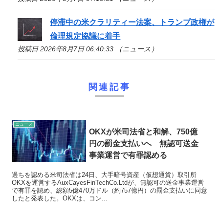
停滞中の米クラリティー法案、トランプ政権が
倫理規定協議に着手
投稿日 2026年8月7日 06:40:33 （ニュース）
関連記事
ニュース
OKXが米司法省と和解、750億
円の罰金支払いへ 無認可送金
事業運営で有罪認める
過ちを認める米司法省は24日、大手暗号資産（仮想通貨）取引所
OKXを運営するAuxCayesFinTechCo.Ltdが、無認可の送金事業運営
で有罪を認め、総額5億470万ドル（約757億円）の罰金支払いに同意
したと発表した。OKXは、コン...