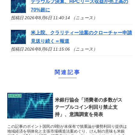
テラウルフ決算、HPCリース収益が売上高の
70%超に
投稿日 2026年8月6日 11:40:14 （ニュース）
米上院、クラリティー法案のクローチャー申請
見送り続く＝報道
投稿日 2026年8月6日 11:15:06 （ニュース）
関連記事
ニュース
米銀行協会「消費者の多数がス
テーブルコイン利回り禁止支
持」、意識調査を発表
この記事のポイント国民の9割が未保有で慎重論が優勢利回り提供は
地域経済を弱体化と主張市場構造法案めぐり、けん制の意味も米銀