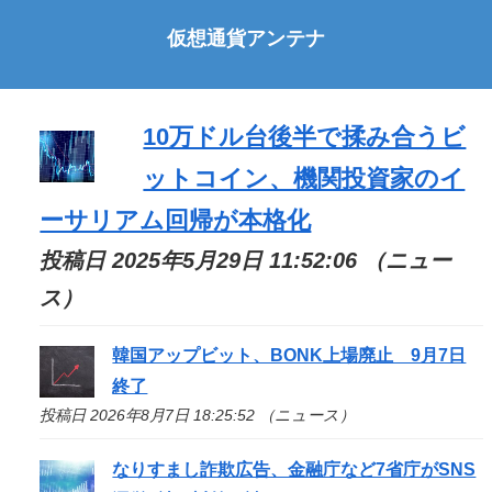
仮想通貨アンテナ
10万ドル台後半で揉み合うビ
ットコイン、機関投資家のイ
ーサリアム回帰が本格化
投稿日 2025年5月29日 11:52:06 （ニュー
ス）
韓国アップビット、BONK上場廃止 9月7日
終了
投稿日 2026年8月7日 18:25:52 （ニュース）
なりすまし詐欺広告、金融庁など7省庁がSNS