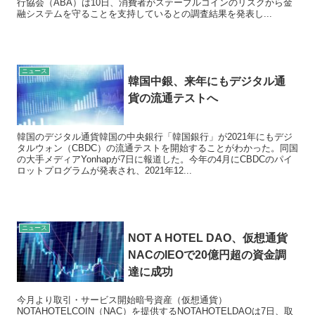
行協会（ABA）は10日、消費者がステーブルコインのリスクから金
融システムを守ることを支持しているとの調査結果を発表し...
ニュース
韓国中銀、来年にもデジタル通
貨の流通テストへ
韓国のデジタル通貨韓国の中央銀行「韓国銀行」が2021年にもデジ
タルウォン（CBDC）の流通テストを開始することがわかった。同国
の大手メディアYonhapが7日に報道した。今年の4月にCBDCのパイ
ロットプログラムが発表され、2021年12...
ニュース
NOT A HOTEL DAO、仮想通貨
NACのIEOで20億円超の資金調
達に成功
今月より取引・サービス開始暗号資産（仮想通貨）
NOTAHOTELCOIN（NAC）を提供するNOTAHOTELDAOは7日、取