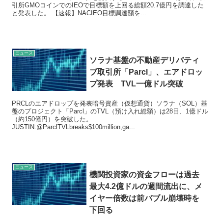
引所GMOコインでのIEOで目標額を上回る総額20.7億円を調達した
と発表した。 【速報】NACIEO目標調達額を...
ニュース
ソラナ基盤の不動産デリバティ
ブ取引所「Parcl」、エアドロッ
プ発表 TVL一億ドル突破
PRCLのエアドロップを発表暗号資産（仮想通貨）ソラナ（SOL）基
盤のプロジェクト「Parcl」のTVL（預け入れ総額）は28日、1億ドル
（約150億円）を突破した。
JUSTIN:@ParclTVLbreaks$100million,ga...
ニュース
機関投資家の資金フローは過去
最大4.2億ドルの週間流出に、メ
イヤー倍数は前バブル崩壊時を
下回る