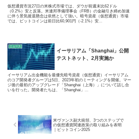
仮想通貨市況27日の米株式市場では、ダウが前週末比62ドル
（0.2%）安と反落。米連邦準備理事会（FRB）の金融引き締め加速
に伴う景気後退懸念は依然として強い。暗号資産（仮想通貨）市場
では、ビットコインは前日比60,901円（-2.1%）安...
ニュース
イーサリアム「Shanghai」公開
テストネット、2月実施か
イーサリアム出金機能を最優先暗号資産（仮想通貨）イーサリアム
のコア開発者グループは5日、2023年初のミーティングを開催。マー
ジ後の最初のアップグレード「Shanghai（上海）」について話し合
いを行った。開発者たちは、「Shanghai」...
米ヴァンス副大統領、3つのステップで
の仮想通貨関連政策の取り組みを表明
｜ビットコイン2025