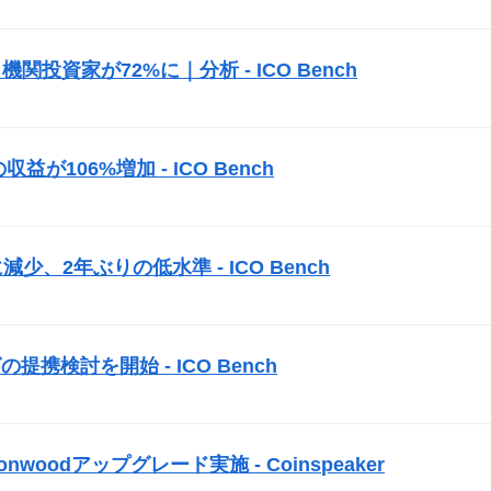
機関投資家が72%に｜分析 -
ICO
Bench
益が106%増加 -
ICO
Bench
）
に減少、2年ぶりの低水準 -
ICO
Bench
）
グの提携検討を開始 -
ICO
Bench
）
woodアップグレード実施 - Coinspeaker