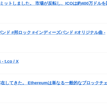
opをコミットしました。 市場が反転し、
ICO
は約400万ドルを
バンド #邦ロック #インディーズバンド #オリジナル曲 -
 t.co / X
）
在してきた。 Ethereumは単なる一般的なブロックチ