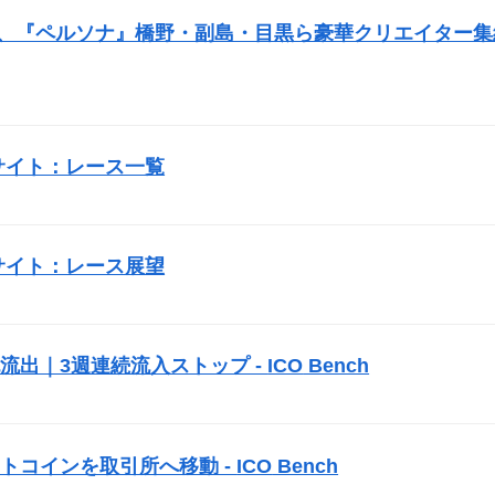
、『ペルソナ』橋野・副島・目黒ら豪華クリエイター集
サイト：レース一覧
サイト：レース展望
純流出｜3週連続流入ストップ -
ICO
Bench
トコインを取引所へ移動 -
ICO
Bench