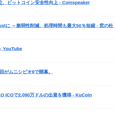
ットコイン安全性向上 - Coinspeaker
）
ustに ～脆弱性削減、処理時間も最大50％短縮 - 窓の杜
）
YouTube
）
3回がムニシピオ9で開幕。
）
AO
ICO
で2,090万ドルの出資を獲得 - KuCoin
）