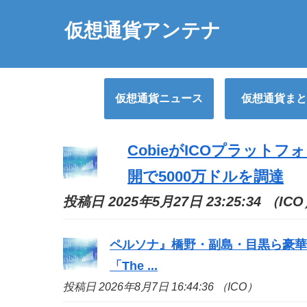
仮想通貨アンテナ
仮想通貨ニュース
仮想通貨まと
Cobieが
ICO
プラットフォー
開で5000万ドルを調達
投稿日 2025年5月27日 23:25:34 （IC
ペルソナ』橋野・副島・目黒ら豪華
「The ...
投稿日 2026年8月7日 16:44:36 （ICO）