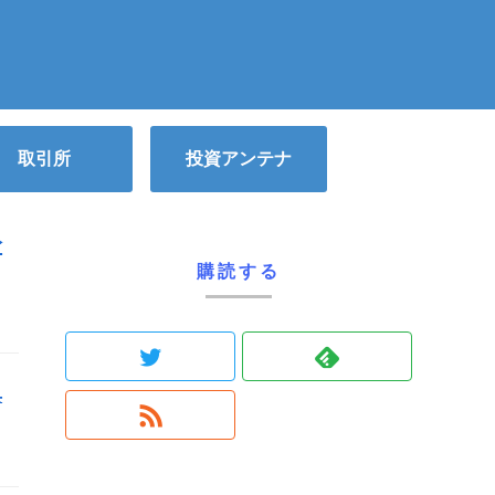
取引所
投資アンテナ
公
購読する
典