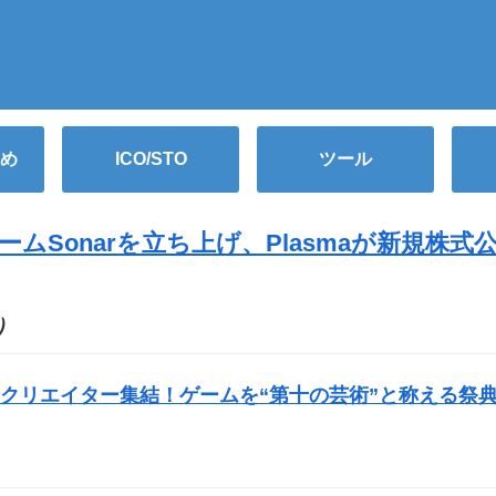
め
ICO/STO
ツール
ムSonarを立ち上げ、Plasmaが新規株式
O）
クリエイター集結！ゲームを“第十の芸術”と称える祭