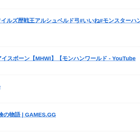
）
#モンハンワイルズ歴戦王アルシュベルド弓#いいね#モンスターハ
スボーン【MHWI】【モンハンワールド - YouTube
）
e
）
冒険の物語 | GAMES.GG
）