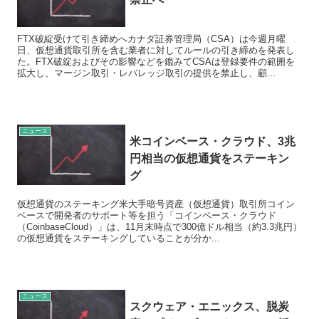
FTX破綻受けて引き締めへカナダ証券管理局（CSA）は今週月曜
日、仮想通貨取引所を含む業者に対してルールの引き締めを発表し
た。FTX破綻およびその影響などを鑑みてCSAは登録要件の範囲を
拡大し、マージン取引・レバレッジ取引の提供を禁止し、顧...
ニュース
米コインベース・クラウド、3兆
円相当の仮想通貨をステーキン
グ
仮想通貨のステーキング米大手暗号資産（仮想通貨）取引所コイン
ベースで開発者のサポート等を担う「コインベース・クラウド
（CoinbaseCloud）」は、11月末時点で300億ドル相当（約3.3兆円）
の仮想通貨をステーキングしていることが分か...
ニュース
スクウェア・エニックス、脱炭