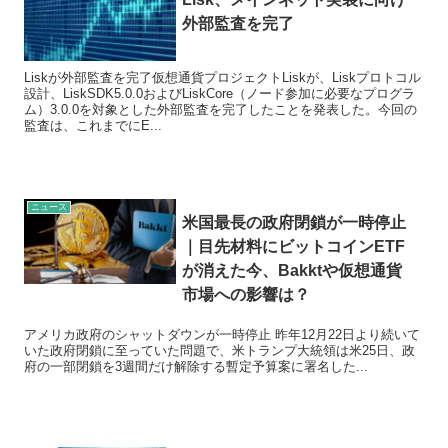
外部監査を完了
Liskが外部監査を完了仮想通貨プロジェクトLiskが、Liskプロトコル
設計、LiskSDK5.0.0およびLiskCore（ノード参加に必要なプログラ
ム）3.0.0を対象とした外部監査を完了したことを発表した。今回の
監査は、これまでにE...
ニュース
米国最長の政府閉鎖が一時停止
｜目先材料にビットコインETF
が消えた今、Bakktや仮想通貨
市場への影響は？
アメリカ政府のシャットダウンが一時停止 昨年12月22日より続いて
いた政府閉鎖に至っていた問題で、米トランプ大統領は米25日、政
府の一部閉鎖を3週間だけ解除する暫定予算案に署名した...