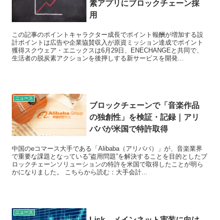
素アプリにブロックチェーン採
用
この記事のポイントキャラクター成長でポイント報酬が増加する設
計ポイントは広告や企業協賛収入が原資ミッション達成でポイント
獲得スクウェア・エニックスは6月29日、ENECHANGEと共同で、
生活者の脱炭素アクションを後押しする新サービスを開発...
ニュース
ブロックチェーンで「音楽作品
の独創性」を検証・記録｜アリ
ババが米国で特許取得
中国のeコマース大手である「Alibaba（アリババ）」が、音楽業界
で重要な課題となっている”盗用問題”を解決することを目的としたブ
ロックチェーンソリューションの特許を米国で取得したことが明ら
かになりました。 こちらから読む：大手会計...
ニュース
Lisk、メインネット実装に向け