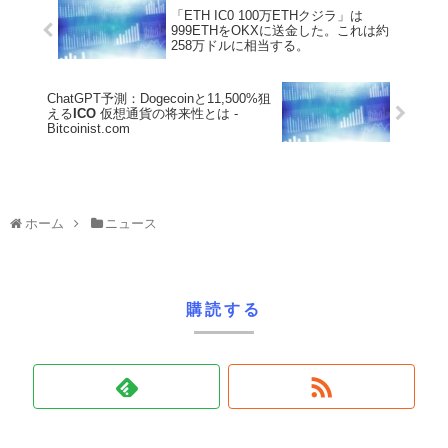
「ETH IC0 100万ETHクジラ」は
999ETHをOKXに送金した。これは約
258万ドルに相当する。
ChatGPT予測：Dogecoinと11,500%狙
える
ICO
仮想通貨の将来性とは -
Bitcoinist.com
ホーム
ニュース
購読する