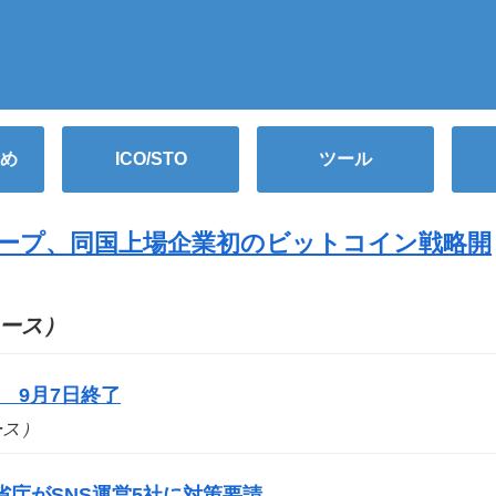
め
ICO/STO
ツール
ループ、同国上場企業初のビットコイン戦略開
ニュース）
 9月7日終了
ュース）
庁がSNS運営5社に対策要請