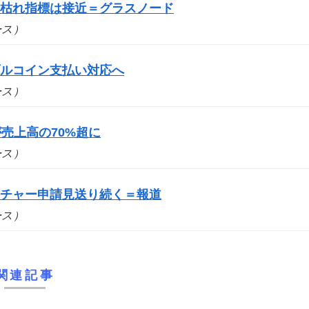
売り枯れ指標は接近＝グラスノード
ュース）
ブルコイン支払い対応へ
ュース）
売上高の70%超に
ュース）
ーチャー申請見送り続く＝報道
ュース）
関連記事