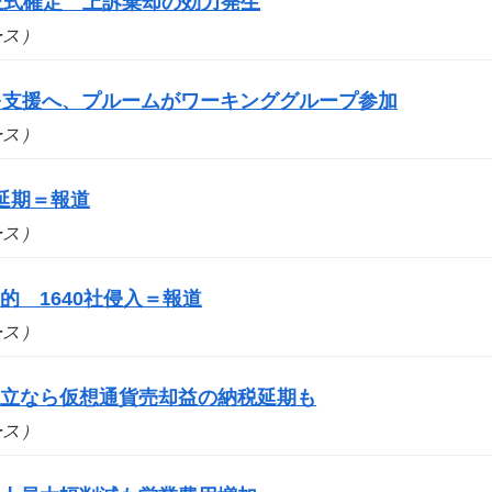
を正式確定 上訴棄却の効力発生
ュース）
スを支援へ、プルームがワーキンググループ参加
ュース）
延期＝報道
ュース）
 1640社侵入＝報道
ュース）
成立なら仮想通貨売却益の納税延期も
ュース）