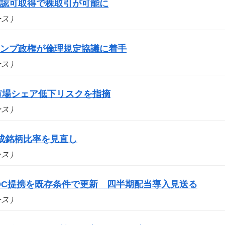
の認可取得で株取引が可能に
ュース）
ランプ政権が倫理規定協議に着手
ュース）
市場シェア低下リスクを指摘
ュース）
成銘柄比率を見直し
ュース）
DC提携を既存条件で更新 四半期配当導入見送る
ュース）