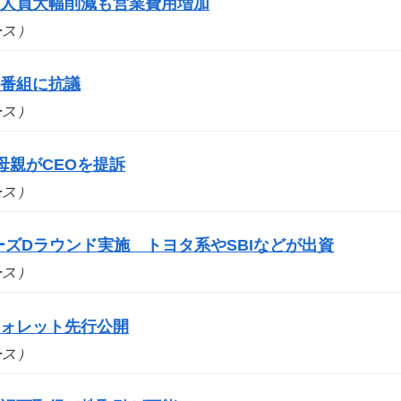
 人員大幅削減も営業費用増加
ュース）
場番組に抗議
ュース）
母親がCEOを提訴
ュース）
シリーズDラウンド実施 トヨタ系やSBIなどが出資
ュース）
ウォレット先行公開
ュース）