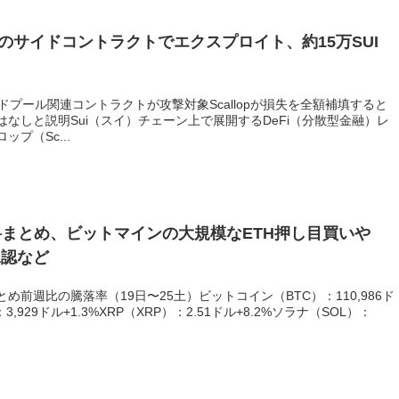
lopのサイドコントラクトでエクスプロイト、約15万SUI
ドプール関連コントラクトが攻撃対象Scallopが損失を全額補填すると
なしと説明Sui（スイ）チェーン上で展開するDeFi（分散型金融）レ
プ（Sc...
まとめ、ビットマインの大規模なETH押し目買いや
承認など
前週比の騰落率（19日〜25土）ビットコイン（BTC）：110,986ド
,929ドル+1.3%XRP（XRP）：2.51ドル+8.2%ソラナ（SOL）：