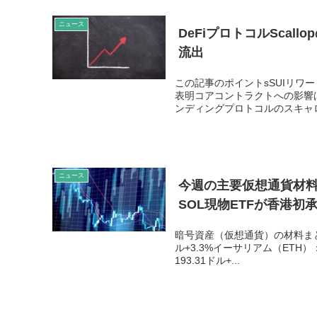
ニュース
DeFiプロトコルScal
流出
この記事のポイントsSUIリワー
表明コアコントラクトへの影響は
ンディングプロトコルのスキャロッ
ニュース
今週の主要仮想通貨材料
SOL現物ETFが香港初
暗号資産（仮想通貨）の材料まとめ
ル+3.3%イーサリアム（ETH）：3
193.31ドル+...