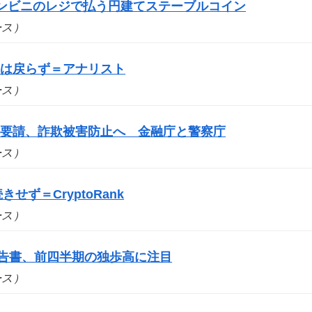
コンビニのレジで払う円建てステーブルコイン
ュース）
要は戻らず＝アナリスト
ュース）
を要請、詐欺被害防止へ 金融庁と警察庁
ュース）
せず＝CryptoRank
ュース）
報告書、前四半期の独歩高に注目
ュース）