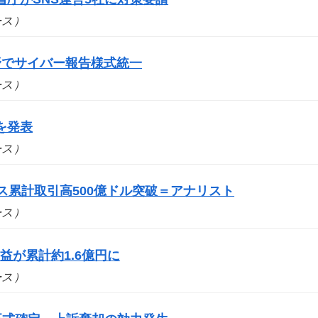
ュース）
野でサイバー報告様式統一
ュース）
を発表
ュース）
ス累計取引高500億ドル突破＝アナリスト
ュース）
が累計約1.6億円に
ュース）