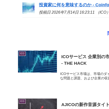
投資家に何を意味するのか - Coinfo
投稿日 2026年7月14日 16:23:11 （ICO
ICO
ICO
サービス 企業別の
- THE HACK
ICOサービス市場は、市場の
な問題と課題、および企業の収益性の高
ICO
AJICOの新作音源タイ