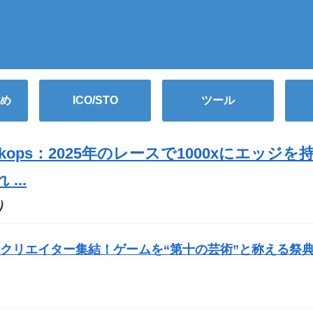
め
ICO/STO
ツール
ops：2025年のレースで1000xにエッジを
...
O）
クリエイター集結！ゲームを“第十の芸術”と称える祭