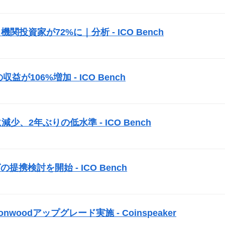
機関投資家が72%に｜分析 -
ICO
Bench
益が106%増加 -
ICO
Bench
）
に減少、2年ぶりの低水準 -
ICO
Bench
）
グの提携検討を開始 -
ICO
Bench
）
woodアップグレード実施 - Coinspeaker