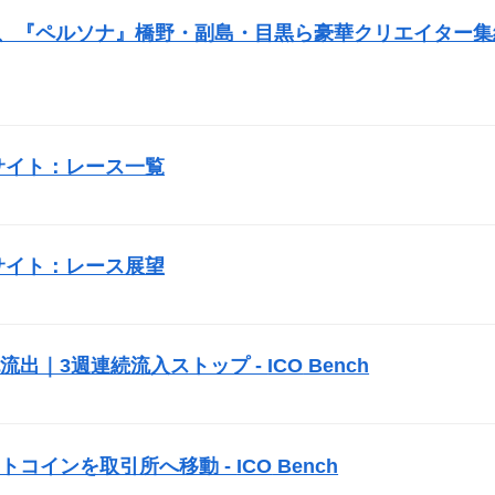
、『ペルソナ』橋野・副島・目黒ら豪華クリエイター集
サイト：レース一覧
サイト：レース展望
純流出｜3週連続流入ストップ -
ICO
Bench
トコインを取引所へ移動 -
ICO
Bench