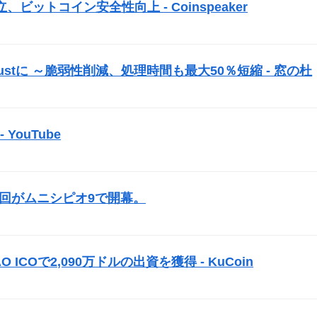
ットコイン安全性向上 - Coinspeaker
）
ustに ～脆弱性削減、処理時間も最大50％短縮 - 窓の杜
）
YouTube
）
3回がムニシピオ9で開幕。
）
AO
ICO
で2,090万ドルの出資を獲得 - KuCoin
）