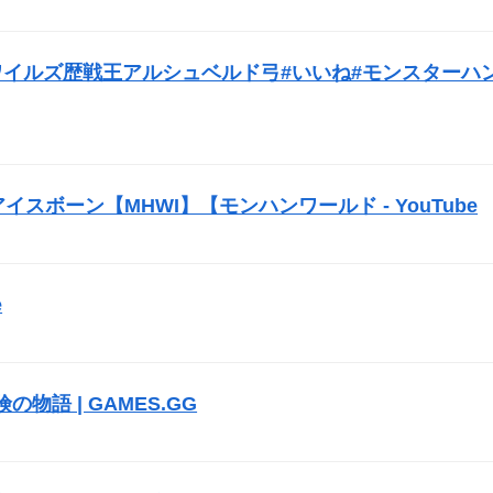
）
#モンハンワイルズ歴戦王アルシュベルド弓#いいね#モンスターハ
スボーン【MHWI】【モンハンワールド - YouTube
）
e
）
冒険の物語 | GAMES.GG
）