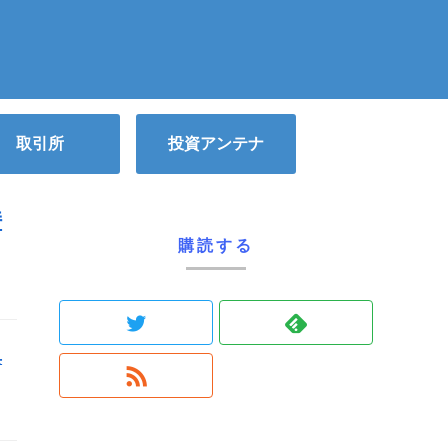
取引所
投資アンテナ
持
購読する
典