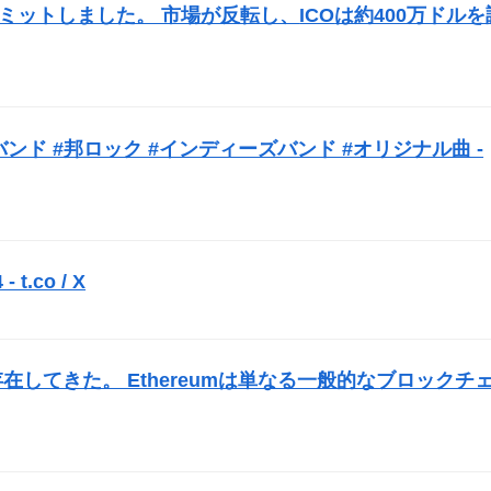
opをコミットしました。 市場が反転し、
ICO
は約400万ドルを
バンド #邦ロック #インディーズバンド #オリジナル曲 -
 t.co / X
）
在してきた。 Ethereumは単なる一般的なブロックチ