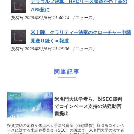
テラウルフ決算、HPCリース収益が売上高の
70%超に
投稿日 2026年8月6日 11:40:14 （ニュース）
米上院、クラリティー法案のクローチャー申請
見送り続く＝報道
投稿日 2026年8月6日 11:15:06 （ニュース）
関連記事
ニュース
米名門大法学者ら、対SEC裁判
でコインベース支持の法廷助言
書提出
投資契約の定義が焦点米大手暗号資産（仮想通貨）取引所コインベ
ースに対する米証券委員会（SEC）の訴訟で、米名門大学の法学者