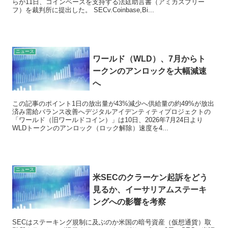
らが11日、コインベースを支持する法廷助言書（アミカスブリー
フ）を裁判所に提出した。 SECv.Coinbase,Bi...
ニュース
ワールド（WLD）、7月からト
ークンのアンロックを大幅減速
へ
この記事のポイント1日の放出量が43%減少へ供給量の約49%が放出
済み需給バランス改善へデジタルアイデンティティプロジェクトの
「ワールド（旧ワールドコイン）」は10日、2026年7月24日より
WLDトークンのアンロック（ロック解除）速度を4...
ニュース
米SECのクラーケン起訴をどう
見るか、イーサリアムステーキ
ングへの影響を考察
SECはステーキング規制に及ぶのか米国の暗号資産（仮想通貨）取