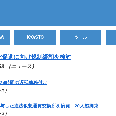
め
ICO/STO
ツール
化促進に向け規制緩和を検討
5:33 （ニュース）
24時間の遅延義務付け
ュース）
与した違法仮想通貨交換所を摘発 20人超拘束
ュース）