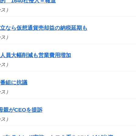
 1640社侵入＝報道
ュース）
成立なら仮想通貨売却益の納税延期も
ュース）
 人員大幅削減も営業費用増加
ュース）
場番組に抗議
ュース）
母親がCEOを提訴
ュース）