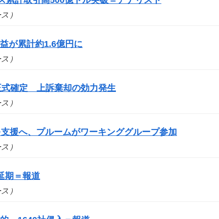
ュース）
が累計約1.6億円に
ュース）
を正式確定 上訴棄却の効力発生
ュース）
スを支援へ、プルームがワーキンググループ参加
ュース）
延期＝報道
ュース）