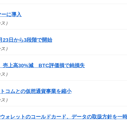
ヤーに導入
ュース）
月23日から3段階で開始
ュース）
、売上高30%減 BTC評価損で純損失
ュース）
ットコムとの仮想通貨事業を縮小
ュース）
門ウォレットのコールドカード、データの取扱方針を一