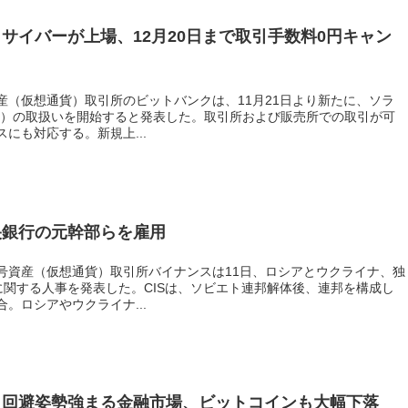
サイバーが上場、12月20日まで取引手数料0円キャン
産（仮想通貨）取引所のビットバンクは、11月21日より新たに、ソラ
ER）の取扱いを開始すると発表した。取引所および販売所での取引が可
にも対応する。新規上...
央銀行の元幹部らを雇用
号資産（仮想通貨）取引所バイナンスは11日、ロシアとウクライナ、独
に関する人事を発表した。CISは、ソビエト連邦解体後、連邦を構成し
。ロシアやウクライナ...
ク回避姿勢強まる金融市場、ビットコインも大幅下落