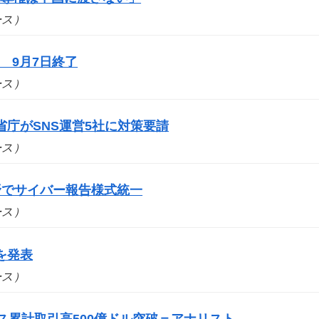
ュース）
 9月7日終了
ュース）
庁がSNS運営5社に対策要請
ュース）
野でサイバー報告様式統一
ュース）
を発表
ュース）
ス累計取引高500億ドル突破＝アナリスト