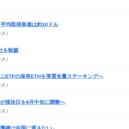
平均取得単価は約10ドル
ュース）
社を制裁
ュース）
ニETFの保有ETHを実質全量ステーキングへ
ュース）
が採決日を9月中旬に調整へ
ュース）
主導権は中国に渡さない」