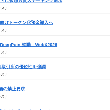
ディに仮想通貨ステーキング追加
ュース）
人向けトークン化預金導入へ
ュース）
pPoint始動｜WebX2026
ュース）
は取引所の優位性を強調
ュース）
市場の禁止要求
ュース）