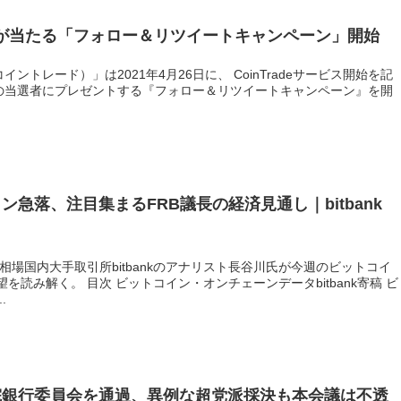
1万円が当たる「フォロー＆リツイートキャンペーン」開始
コイントレード）」は2021年4月26日に、 CoinTradeサービス開始を記
名の当選者にプレゼントする『フォロー＆リツイートキャンペーン』を開
急落、注目集まるFRB議長の経済見通し｜bitbank
相場国内大手取引所bitbankのアナリスト長谷川氏が今週のビットコイ
読み解く。 目次 ビットコイン・オンチェーンデータbitbank寄稿 ビ
.
院銀行委員会を通過、異例な超党派採決も本会議は不透