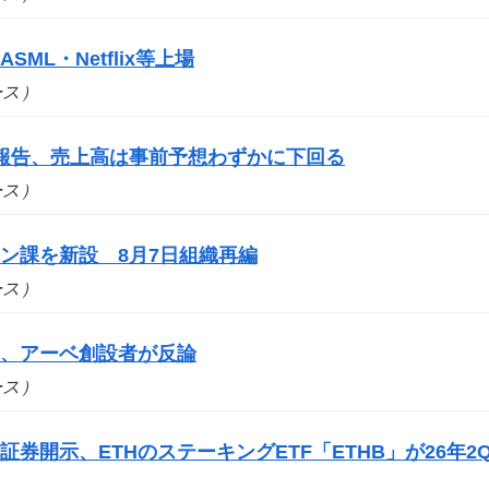
SML・Netflix等上場
ュース）
報告、売上高は事前予想わずかに下回る
ュース）
ン課を新設 8月7日組織再編
ュース）
案、アーベ創設者が反論
ュース）
券開示、ETHのステーキングETF「ETHB」が26年2