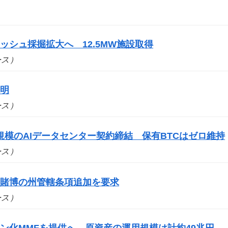
シュ採掘拡大へ 12.5MW施設取得
ュース）
説明
ュース）
円規模のAIデータセンター契約締結 保有BTCはゼロ維持
ュース）
ツ賭博の州管轄条項追加を要求
ュース）
ン化MMFを提供へ 原資産の運用規模は計約49兆円