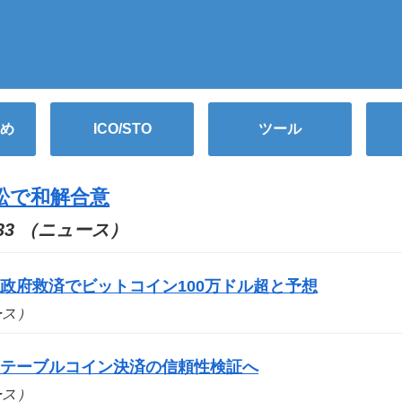
め
ICO/STO
ツール
訴訟で和解合意
0:33 （ニュース）
政府救済でビットコイン100万ドル超と予想
ュース）
ステーブルコイン決済の信頼性検証へ
ュース）