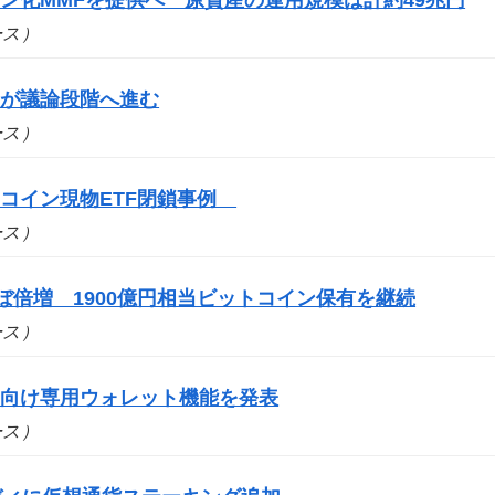
ュース）
案が議論段階へ進む
ュース）
コイン現物ETF閉鎖事例
ュース）
ぼ倍増 1900億円相当ビットコイン保有を継続
ュース）
ト向け専用ウォレット機能を発表
ュース）