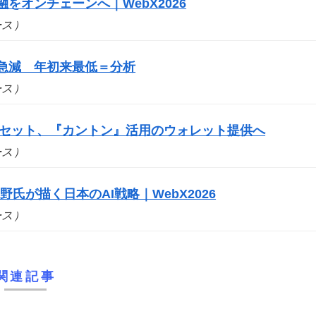
関金融をオンチェーンへ｜WebX2026
ュース）
に急減 年初来最低＝分析
ュース）
・アセット、『カントン』活用のウォレット提供へ
ュース）
氏が描く日本のAI戦略｜WebX2026
ュース）
関連記事