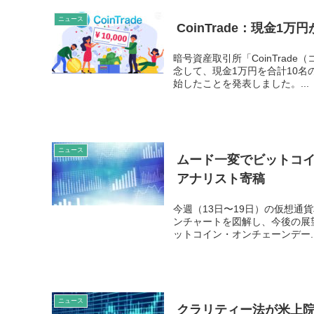
ニュース
CoinTrade：現金
暗号資産取引所「CoinTrade（
念して、現金1万円を合計10
始したことを発表しました。...
ニュース
ムード一変でビットコイン
アナリスト寄稿
今週（13日〜19日）の仮想通貨
ンチャートを図解し、今後の展望を
ットコイン・オンチェーンデー..
ニュース
クラリティー法が米上