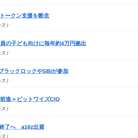
bs、トークン支援を断念
ュース）
員の子ども向けに毎年約4万円拠出
ュース）
ブラックロックやSBIが参加
ュース）
前進＝ビットワイズCIO
ュース）
事業終了へ a16z出資
ュース）