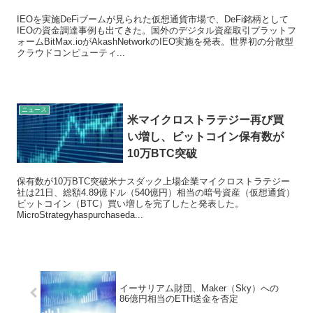
IEOを実施DeFiブームが見られた仮想通貨市場で、DeFi銘柄として
IEOの資金調達事例も出てきた。国外のデジタル資産取引プラットフ
ォームBitMax.ioがAkashNetworkのIEO実施を発表。世界初の分散型
クラウドコンピューティ...
ニュース
米マイクロストラテジー再び買
い増し、ビットコイン保有数が
10万BTC突破
保有数が10万BTC突破米ナスダック上場企業マイクロストラテジー
社は21日、総額4.89億ドル（540億円）相当の暗号資産（仮想通貨）
ビットコイン（BTC）買い増しを完了したと発表した。
MicroStrategyhaspurchaseda...
イーサリアム財団、Maker（Sky）への
86億円相当のETH送金を否定