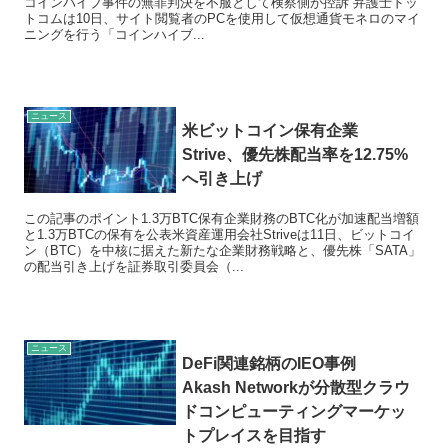
コインハイブ事件の無罪判決を不服として検察側が控訴 弁護士ドッ
トコムは10日、サイト閲覧者のPCを使用して仮想通貨モネロのマイ
ニングを行う「コインハイブ...
ニュース
米ビットコイン保有企業
Strive、優先株配当率を12.75%
へ引き上げ
この記事のポイント1.3万BTC保有企業財務のBTC化が加速配当増額
と1.3万BTCの保有を公表米資産運用会社Striveは11日、ビットコイ
ン（BTC）を中核に据えた新たな企業財務戦略と、優先株「SATA」
の配当引き上げを証券取引委員会（...
ニュース
DeFi関連銘柄のIEO事例
Akash Networkが分散型クラウ
ドコンピューティングマーケッ
トプレイスを目指す