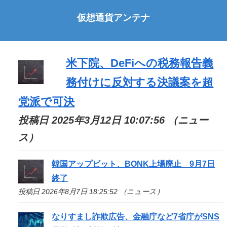
仮想通貨アンテナ
米下院、DeFiへの税務報告義
務付けに反対する決議案を超
党派で可決
投稿日 2025年3月12日 10:07:56 （ニュー
ス）
韓国アップビット、BONK上場廃止 9月7日
終了
投稿日 2026年8月7日 18:25:52 （ニュース）
なりすまし詐欺広告、金融庁など7省庁がSNS