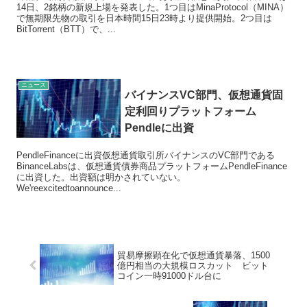
14日、2銘柄の新規上場を発表した。1つ目はMinaProtocol（MINA）
で無期限先物の取引を日本時間15日23時より提供開始。2つ目は
BitTorrent（BTT）で、...
ニュース
バイナンスVC部門、仮想通貨固
定利回りプラットフォーム
Pendleに出資
PendleFinanceに出資仮想通貨取引所バイナンスのVC部門である
BinanceLabsは、仮想通貨債券商品プラットフォームPendleFinance
に出資した。出資額は明かされていない。
We'reexcitedtoannounce...
貿易摩擦顕在化で仮想通貨暴落、1500
億円相当の大規模ロスカット ビット
コイン一時91000ドル台に