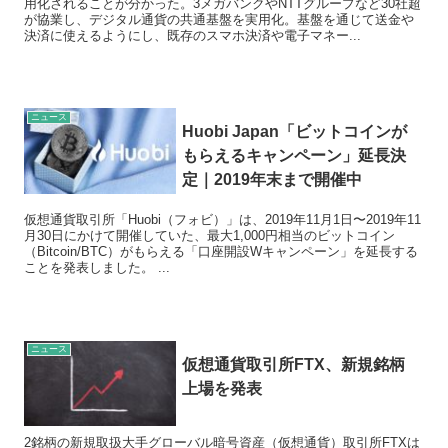
用化されることが分かった。3メガバンクやNTTグループなど30社超
が協業し、デジタル通貨の共通基盤を実用化。基盤を通じて送金や
決済に使えるようにし、既存のスマホ決済や電子マネー...
ニュース
Huobi Japan「ビットコインが
もらえるキャンペーン」延長決
定｜2019年末まで開催中
仮想通貨取引所「Huobi（フォビ）」は、2019年11月1日〜2019年11
月30日にかけて開催していた、最大1,000円相当のビットコイン
（Bitcoin/BTC）がもらえる「口座開設Wキャンペーン」を延長する
ことを発表しました。 ...
ニュース
仮想通貨取引所FTX、新規銘柄
上場を発表
2銘柄の新規取扱大手グローバル暗号資産（仮想通貨）取引所FTXは