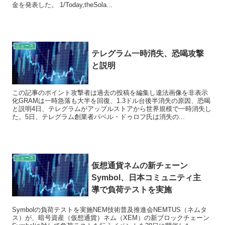
金を発表した。 1/Today,theSola...
ニュース
テレグラム一時消失、恐喝攻撃
と説明
この記事のポイント攻撃者は過去の投稿を編集し違法画像を非表示
化GRAMは一時急落も大半を回復、1.3ドル台後半消失の原因、恐喝
と説明4日、テレグラムがアップルストアから世界規模で一時消失し
た。5日、テレグラム創業者パベル・ドゥロフ氏は消失の...
ニュース
仮想通貨ネムの新チェーン
Symbol、日本コミュニティ主
導で負荷テストを実施
Symbolの負荷テストを実施NEM技術普及推進会NEMTUS（ネムタ
ス）が、暗号資産（仮想通貨）ネム（XEM）の新ブロックチェーン