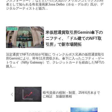
ンスフォーマー）」などといった人気のアメリカンコミックスの作
者として知られる有名漫画家Jose Delbo（ホセ・デルボ）氏が、デ
ジタルアーティストと協力...
ニュース
米仮想通貨取引所Gemini傘下の
ニフティ、「ドル建てのNFT取
引所」で新市場開拓
法定通貨でNFTの売却が可能に ウィンクルボス兄弟の仮想通貨取引
所Geminiにより、昨年11月買収され、傘下に入ったニフティ・ゲー
トウェイ（Nifty Gateway）で、クレジットカードを経由したNFTの
購入...
暗号資産の税制・制度、25年6月末まで
に検証 加藤財務相