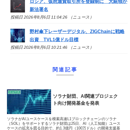
ロシア、仮想通貨取引所を登録制に 大統領が
新法署名
投稿日 2026年8月6日 11:04:26 （ニュース）
野村傘下レーザーデジタル、ZIGChainに戦略
出資 TVL1億ドル目標
投稿日 2026年8月6日 10:21:46 （ニュース）
関連記事
ニュース
ソラナ財団、AI関連プロジェク
ト向け開発基金を発表
ソラナがAIユースケースを模索高速L1ブロックチェーンのソラナ
（SOL）をサポートするソラナ財団は25日、AI（人工知能）ユース
ケースの拡充を図る目的で、約1.3億円（100万ドル）の開発支援基