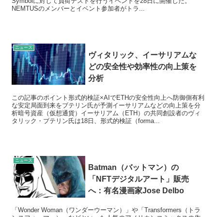
Symbolに対して負荷テストを行うイベントを28日に開催した。
NEMTUSのメンバーとイベント参加者がトラ...
ニュース
ヴィタリック、イーサリアムな
どの安全性や効率性の向上策を
分析
この記事のポイント形式的検証×AIでETHの安全性向上へ防御側有利
な安定局面到来をブテリン氏が予測イーサリアムなどの向上策を分
析暗号資産（仮想通貨）イーサリアム（ETH）の共同創設者のヴィ
タリック・ブテリン氏は18日、形式的検証（forma...
ニュース
Batman（バットマン）の
「NFTデジタルアート」販売
へ：有名漫画家Jose Delbo
「Wonder Woman（ワンダーウーマン）」や「Transformers（トラ