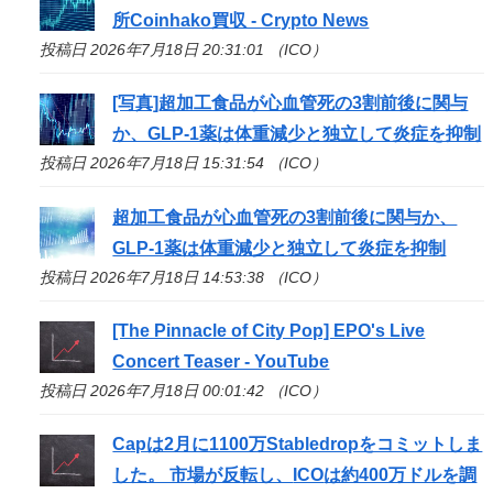
所Coinhako買収 - Crypto News
投稿日 2026年7月18日 20:31:01 （ICO）
[写真]超加工食品が心血管死の3割前後に関与
か、GLP-1薬は体重減少と独立して炎症を抑制
投稿日 2026年7月18日 15:31:54 （ICO）
超加工食品が心血管死の3割前後に関与か、
GLP-1薬は体重減少と独立して炎症を抑制
投稿日 2026年7月18日 14:53:38 （ICO）
[The Pinnacle of City Pop] EPO's Live
Concert Teaser - YouTube
投稿日 2026年7月18日 00:01:42 （ICO）
Capは2月に1100万Stabledropをコミットしま
した。 市場が反転し、
ICO
は約400万ドルを調