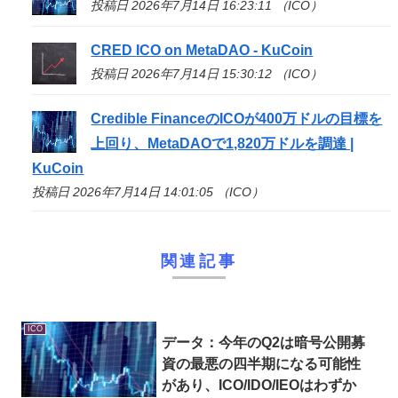
投稿日 2026年7月14日 16:23:11 （ICO）
CRED
ICO
on MetaDAO - KuCoin
投稿日 2026年7月14日 15:30:12 （ICO）
Credible Financeの
ICO
が400万ドルの目標を
上回り、MetaDAOで1,820万ドルを調達 |
KuCoin
投稿日 2026年7月14日 14:01:05 （ICO）
関連記事
ICO
データ：今年のQ2は暗号公開募
資の最悪の四半期になる可能性
があり、
ICO
/IDO/IEOはわずか