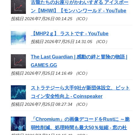
古龍たちのお座りがかわいすぎる アイスボー
ン【MHWI】【モンハンワールド - YouTube
投稿日 2026年7月26日 00:14:25 （ICO）
【MHP2ｇ】 ラストです - YouTube
投稿日 2026年7月25日 14:31:05 （ICO）
The Last Guardian | 感動の絆と冒険の物語 |
GAMES.GG
投稿日 2026年7月25日 14:16:49 （ICO）
ストラテジーら大手9社が新団体設立、ビット
コイン安全性向上 - Coinspeaker
投稿日 2026年7月25日 08:27:34 （ICO）
「Chromium」の画像デコードをRustに ～脆
弱性削減、処理時間も最大50％短縮 - 窓の杜