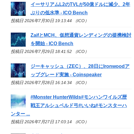
イーサリアムL2のTVLが50億ドルに減少、2年
ぶりの低水準 -
ICO
Bench
投稿日 2026年7月30日 19:13:44 （ICO）
ZaifとMCH、仮想通貨レンディングの提携検討
を開始 -
ICO
Bench
投稿日 2026年7月29日 18:41:52 （ICO）
ジーキャッシュ（ZEC）、28日にIronwoodア
ップグレード実施 - Coinspeaker
投稿日 2026年7月28日 16:14:34 （ICO）
#Monster HunterWilds#モンハンワイルズ歴
戦王アルシュベルド弓#いいね#モンスターハ
ンター ...
投稿日 2026年7月27日 17:03:14 （ICO）