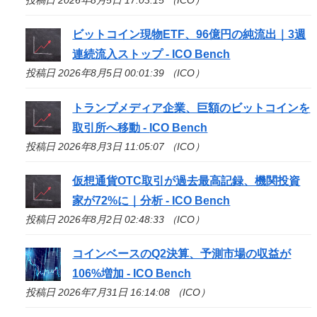
ビットコイン現物ETF、96億円の純流出｜3週
連続流入ストップ -
ICO
Bench
投稿日 2026年8月5日 00:01:39 （ICO）
トランプメディア企業、巨額のビットコインを
取引所へ移動 -
ICO
Bench
投稿日 2026年8月3日 11:05:07 （ICO）
仮想通貨OTC取引が過去最高記録、機関投資
家が72%に｜分析 -
ICO
Bench
投稿日 2026年8月2日 02:48:33 （ICO）
コインベースのQ2決算、予測市場の収益が
106%増加 -
ICO
Bench
投稿日 2026年7月31日 16:14:08 （ICO）