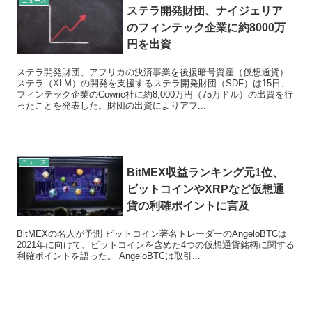
ニュース
ステラ開発財団、ナイジェリア
のフィンテック企業に約8000万
円を出資
ステラ開発財団、アフリカの決済事業を後援暗号資産（仮想通貨）
ステラ（XLM）の開発を支援するステラ開発財団（SDF）は15日、
フィンテック企業のCowrie社に約8,000万円（75万ドル）の出資を行
ったことを発表した。財団の出資によりアフ...
ニュース
BitMEX収益ランキング元1位、
ビットコインやXRPなど仮想通
貨の利確ポイントに言及
BitMEXの名人が予測 ビットコイン著名トレーダーのAngeloBTCは
2021年に向けて、ビットコインを含めた4つの仮想通貨銘柄に関する
利確ポイントを語った。 AngeloBTCは取引...