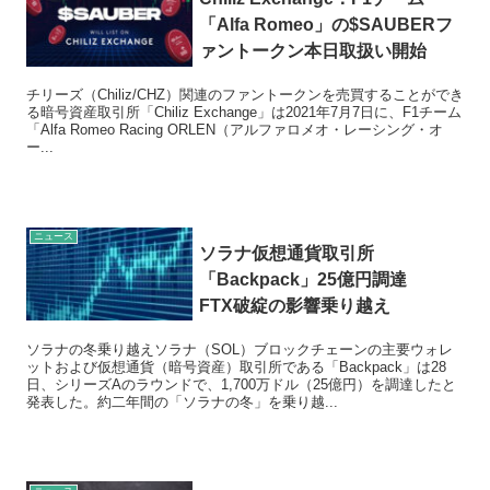
「Alfa Romeo」の$SAUBERフ
ァントークン本日取扱い開始
チリーズ（Chiliz/CHZ）関連のファントークンを売買することができ
る暗号資産取引所「Chiliz Exchange」は2021年7月7日に、F1チーム
「Alfa Romeo Racing ORLEN（アルファロメオ・レーシング・オ
ー...
ニュース
ソラナ仮想通貨取引所
「Backpack」25億円調達
FTX破綻の影響乗り越え
ソラナの冬乗り越えソラナ（SOL）ブロックチェーンの主要ウォレ
ットおよび仮想通貨（暗号資産）取引所である「Backpack」は28
日、シリーズAのラウンドで、1,700万ドル（25億円）を調達したと
発表した。約二年間の「ソラナの冬」を乗り越...