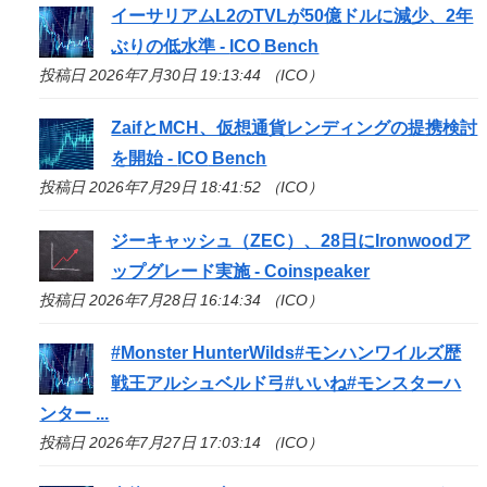
イーサリアムL2のTVLが50億ドルに減少、2年
ぶりの低水準 -
ICO
Bench
投稿日 2026年7月30日 19:13:44 （ICO）
ZaifとMCH、仮想通貨レンディングの提携検討
を開始 -
ICO
Bench
投稿日 2026年7月29日 18:41:52 （ICO）
ジーキャッシュ（ZEC）、28日にIronwoodア
ップグレード実施 - Coinspeaker
投稿日 2026年7月28日 16:14:34 （ICO）
#Monster HunterWilds#モンハンワイルズ歴
戦王アルシュベルド弓#いいね#モンスターハ
ンター ...
投稿日 2026年7月27日 17:03:14 （ICO）