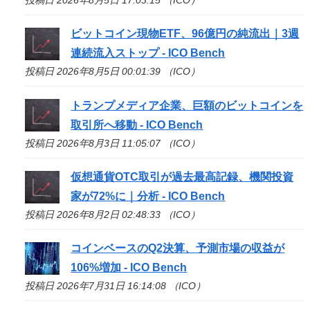
ビットコイン現物ETF、96億円の純流出｜3週
連続流入ストップ -
ICO
Bench
投稿日 2026年8月5日 00:01:39 （ICO）
トランプメディア企業、巨額のビットコインを
取引所へ移動 -
ICO
Bench
投稿日 2026年8月3日 11:05:07 （ICO）
仮想通貨OTC取引が過去最高記録、機関投資
家が72%に｜分析 -
ICO
Bench
投稿日 2026年8月2日 02:48:33 （ICO）
コインベースのQ2決算、予測市場の収益が
106%増加 -
ICO
Bench
投稿日 2026年7月31日 16:14:08 （ICO）