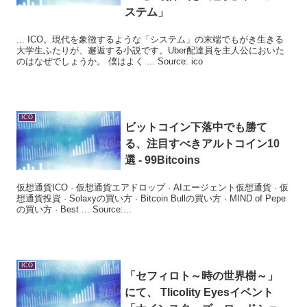
ステム」
... ICO。現代を象徴するような「システム」の末端でもがき生きる
大学生ふたりが、邂逅する小説です。Uber配達員を主人公においた
のはなぜでしょうか。 僕はよく ... Source: ico
ICO
ビットコイン下落中でも勝て
る、注目すべきアルトコイン10
選 - 99Bitcoins
仮想通貨ICO · 仮想通貨エアドロップ · AIエージェント仮想通貨 · 仮
想通貨投資 · Solaxyの買い方 · Bitcoin Bullの買い方 · MIND of Pepe
の買い方 · Best ... Source:...
ICO
「セフィロト～時の世界樹～」
にて、 Tlicolity Eyesイベント