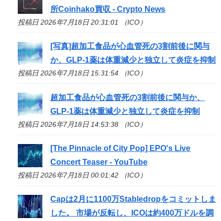
所Coinhako買収 - Crypto News
投稿日 2026年7月18日 20:31:01 （ICO）
[写真]超加工食品が心血管死の3割前後に関与
か、GLP-1薬は体重減少と独立して炎症を抑制
投稿日 2026年7月18日 15:31:54 （ICO）
超加工食品が心血管死の3割前後に関与か、
GLP-1薬は体重減少と独立して炎症を抑制
投稿日 2026年7月18日 14:53:38 （ICO）
[The Pinnacle of City Pop] EPO's Live
Concert Teaser - YouTube
投稿日 2026年7月18日 00:01:42 （ICO）
Capは2月に1100万Stabledropをコミットしま
した。 市場が反転し、
ICO
は約400万ドルを調