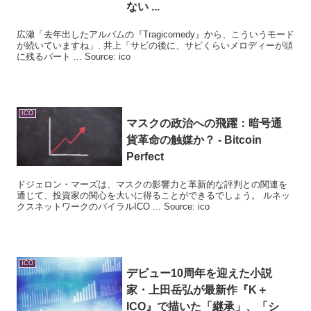
ない ...
広瀬「去年出したアルバムの『Tragicomedy』から、こういうモード
が続いていますね」. 井上「サビの後に、サビくらいメロディーが頭
に残るパート ... Source: ico
ICO
マスクの政治への飛躍：暗号通
貨革命の触媒か？ - Bitcoin
Perfect
ドジェロン・マーズは、マスクの影響力と革新的な評判との関連を
通じて、投資家の関心を大いに得ることができるでしょう。 ルネッ
クスネットワークのバイラルICO ... Source: ico
ICO
デビュー10周年を迎えた小説
家・上田岳弘が最新作『K＋
ICO』で描いた「継承」、「シ