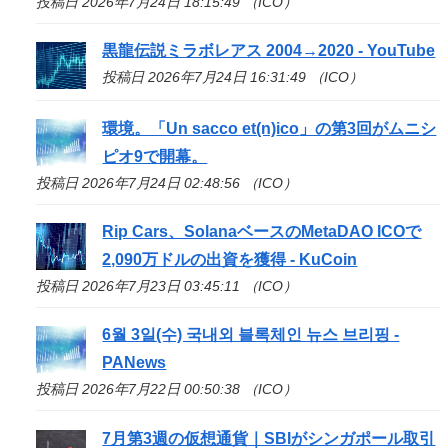
投稿日 2026年7月24日 18:15:49 （ICO）
黒龍伝説ミラボレアス 2004→2020 - YouTube
投稿日 2026年7月24日 16:31:49 （ICO）
環境。「Un sacco et(n)
ico
」の第3回がムニシ
ピオ9で開幕。
投稿日 2026年7月24日 02:48:56 （ICO）
Rip Cars、SolanaベースのMetaDAO
ICO
で
2,090万ドルの出資を獲得 - KuCoin
投稿日 2026年7月23日 03:45:11 （ICO）
6월 3일(수) 국내외 블록체인 뉴스 브리핑 -
PANews
投稿日 2026年7月22日 00:50:38 （ICO）
7月第3週の仮想通貨｜SBIがシンガポール取引