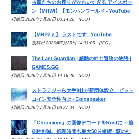
古龍たちのお座りがかわいすぎる アイスボー
ン【MHWI】【モンハンワールド - YouTube
投稿日 2026年7月26日 00:14:25 （ICO）
【MHP2ｇ】 ラストです - YouTube
投稿日 2026年7月25日 14:31:05 （ICO）
The Last Guardian | 感動の絆と冒険の物語 |
GAMES.GG
投稿日 2026年7月25日 14:16:49 （ICO）
ストラテジーら大手9社が新団体設立、ビット
コイン安全性向上 - Coinspeaker
投稿日 2026年7月25日 08:27:34 （ICO）
「Chromium」の画像デコードをRustに ～脆
弱性削減、処理時間も最大50％短縮 - 窓の杜