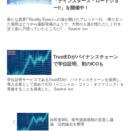
「ナインスターズ・ロードショ
ー!!」を開催中！
新たな異界｢Tlicolity Eyes｣への道が開けたアレッド一行。 降り立っ
た場所はどうやら撮影現場のようで、大勢の人達が慌ただしく行き
交う姿に戸惑っていたところに｢ ... Source: ico
ICO
TrustEDがバイナンスチェーン
で学位証明、初の
ICO
も
学位証明サービスであるTrustEDが、バイナンスチェーンを採用し、
導入企業として初めてICO（イニシャル・コイン・オファリング）を
実施することを発表した。 Source: ico
自民党WG、暗号資産規制の見直し議
論 法的論点を整理