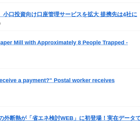
ecurities、小口投資向け口座管理サービスを拡大 提携先は4社に
）
per Mill with Approximately 8 People Trapped -
 receive a payment?" Postal worker receives
の外断熱が「省エネ検討WEB」に初登場！実在データ