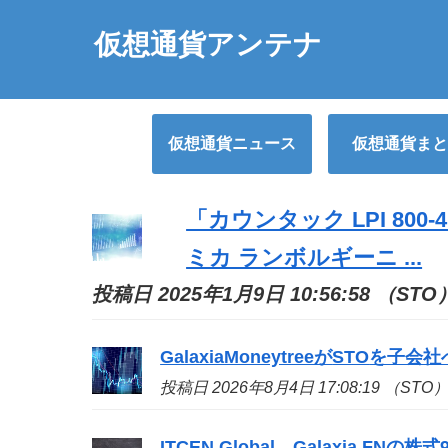
仮想通貨アンテナ
仮想通貨ニュース
仮想通貨まと
「カウンタック LPI 80
ミカ ランボルギーニ ...
投稿日 2025年1月9日 10:56:58 （STO
GalaxiaMoneytreeが
STO
を子会社へ移
投稿日 2026年8月4日 17:08:19 （STO
ITCEN Global、Galaxia FN