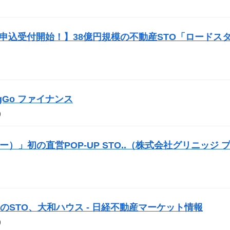
投資申込受付開始！】38億円規模の不動産
STO
「ロードス
BigGo ファイナンス
）
サー）」初の直営POP-UP
STO
..（株式会社グリニッジ 
初の
STO
、大和ハウス - 日経不動産マーケット情報
）