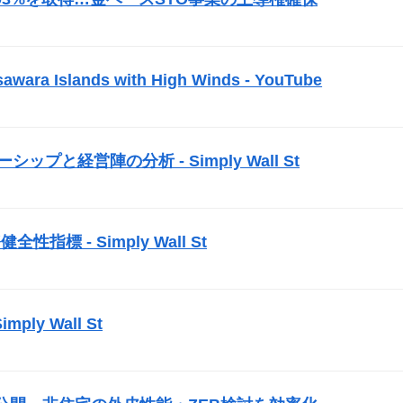
）
awara Islands with High Winds - YouTube
）
ーダーシップと経営陣の分析 - Simply Wall St
）
性指標 - Simply Wall St
）
mply Wall St
）