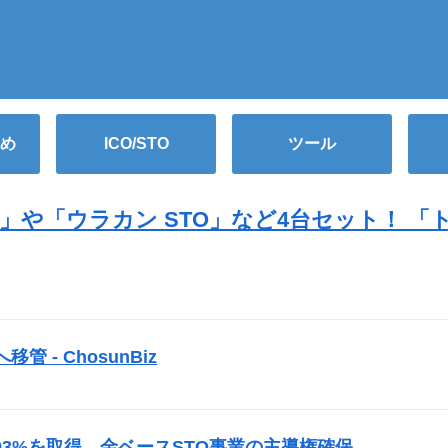
め
ICO/STO
ツール
0-4」や「ウラカン
STO
」など4台セット！ 「
）
管 - ChosunBiz
）
の株式93%を取得…金ベース
STO
事業の主導権確保