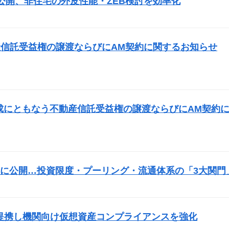
公開、非住宅の外皮性能・ZEB検討を効率化
）
信託受益権の譲渡ならびにAM契約に関するお知らせ
成にともなう不動産信託受益権の譲渡ならびにAM契約
に公開…投資限度・プーリング・流通体系の「3大関門
）
fyVASPと提携し機関向け仮想資産コンプライアンスを強化