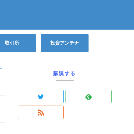
取引所
投資アンテナ
ト
購読する