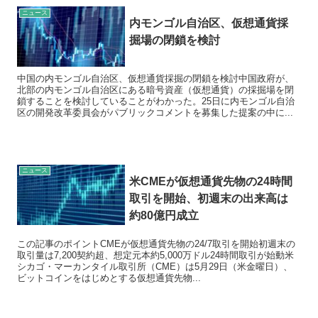
ニュース
内モンゴル自治区、仮想通貨採
掘場の閉鎖を検討
中国の内モンゴル自治区、仮想通貨採掘の閉鎖を検討中国政府が、
北部の内モンゴル自治区にある暗号資産（仮想通貨）の採掘場を閉
鎖することを検討していることがわかった。25日に内モンゴル自治
区の開発改革委員会がパブリックコメントを募集した提案の中に...
ニュース
米CMEが仮想通貨先物の24時間
取引を開始、初週末の出来高は
約80億円成立
この記事のポイントCMEが仮想通貨先物の24/7取引を開始初週末の
取引量は7,200契約超、想定元本約5,000万ドル24時間取引が始動米
シカゴ・マーカンタイル取引所（CME）は5月29日（米金曜日）、
ビットコインをはじめとする仮想通貨先物...