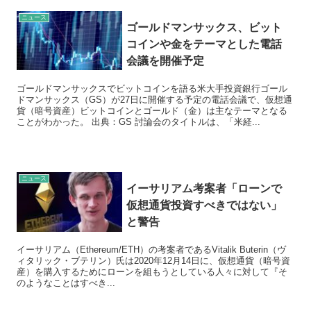
ニュース
ゴールドマンサックス、ビット
コインや金をテーマとした電話
会議を開催予定
ゴールドマンサックスでビットコインを語る米大手投資銀行ゴール
ドマンサックス（GS）が27日に開催する予定の電話会議で、仮想通
貨（暗号資産）ビットコインとゴールド（金）は主なテーマとなる
ことがわかった。 出典：GS 討論会のタイトルは、「米経...
ニュース
イーサリアム考案者「ローンで
仮想通貨投資すべきではない」
と警告
イーサリアム（Ethereum/ETH）の考案者であるVitalik Buterin（ヴ
ィタリック・ブテリン）氏は2020年12月14日に、仮想通貨（暗号資
産）を購入するためにローンを組もうとしている人々に対して『そ
のようなことはすべき...