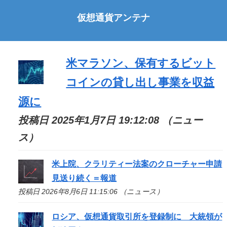
仮想通貨アンテナ
米マラソン、保有するビット
コインの貸し出し事業を収益
源に
投稿日 2025年1月7日 19:12:08 （ニュー
ス）
米上院、クラリティー法案のクローチャー申請
見送り続く＝報道
投稿日 2026年8月6日 11:15:06 （ニュース）
ロシア、仮想通貨取引所を登録制に 大統領が