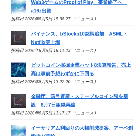
Web3ゲームのProof of Play、事業終了へ
a16z出資
投稿日 2026年8月5日 15:38:27 （ニュース）
バイナンス、bStocks10銘柄追加 ASML・
Netflix等上場
投稿日 2026年8月5日 15:11:23 （ニュース）
ビットコイン採掘企業ハット8決算報告、売上
高は事前予想わずかに下回る
投稿日 2026年8月5日 13:22:20 （ニュース）
金融庁、暗号資産・ステーブルコイン課を新
設 8月7日組織再編
投稿日 2026年8月5日 13:17:17 （ニュース）
イーサリアム利回りの大幅削減提案、アーベ創