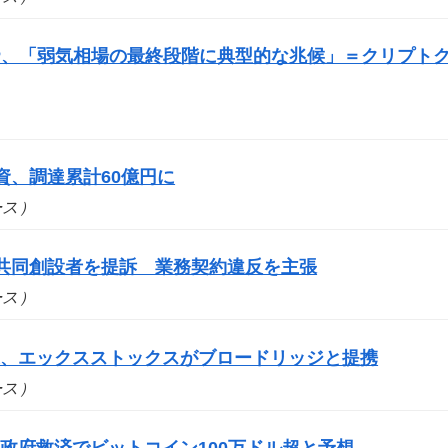
P、「弱気相場の最終段階に典型的な兆候」＝クリプト
出資、調達累計60億円に
ュース）
yの共同創設者を提訴 業務契約違反を主張
ュース）
道、エックスストックスがブロードリッジと提携
ュース）
政府救済でビットコイン100万ドル超と予想