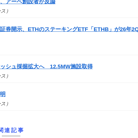
案、アーベ創設者が反論
ュース）
券開示、ETHのステーキングETF「ETHB」が26年2
シュ採掘拡大へ 12.5MW施設取得
ュース）
説明
ュース）
関連記事