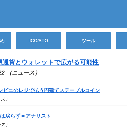
め
ICO/STO
ツール
想通貨とウォレットで広がる可能性
0:22 （ニュース）
コンビニのレジで払う円建てステーブルコイン
ュース）
要は戻らず＝アナリスト
ュース）