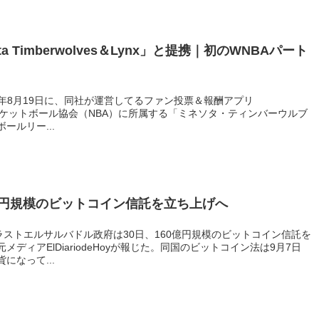
sota Timberwolves＆Lynx」と提携｜初のWNBAパート
2021年8月19日に、同社が運営してるファン投票＆報酬アプリ
ロバスケットボール協会（NBA）に所属する「ミネソタ・ティンバーウルブ
ールリー...
億円規模のビットコイン信託を立ち上げへ
ラストエルサルバドル政府は30日、160億円規模のビットコイン信託を
ディアElDiariodeHoyが報じた。同国のビットコイン法は9月7日
になって...