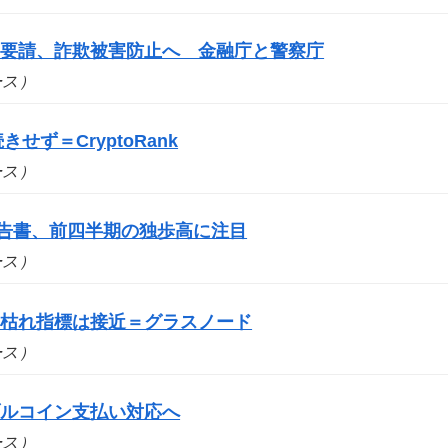
を要請、詐欺被害防止へ 金融庁と警察庁
ュース）
せず＝CryptoRank
ュース）
報告書、前四半期の独歩高に注目
ュース）
売り枯れ指標は接近＝グラスノード
ュース）
ブルコイン支払い対応へ
ュース）