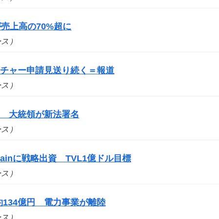
売上高の70%超に
ュース）
ーチャー申請見送り続く＝報道
ュース）
に 大統領が新法署名
ュース）
ainに戦略出資 TVL1億ドル目標
ュース）
134億円 電力事業が離陸
ュース）