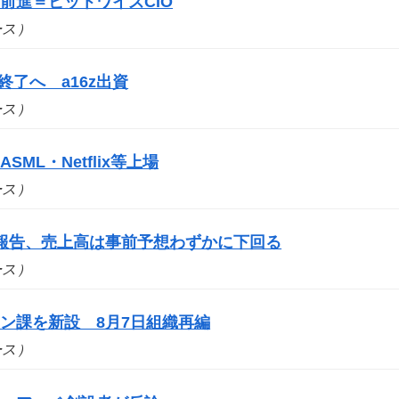
前進＝ビットワイズCIO
ュース）
事業終了へ a16z出資
ュース）
SML・Netflix等上場
ュース）
報告、売上高は事前予想わずかに下回る
ュース）
ン課を新設 8月7日組織再編
ュース）