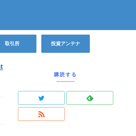
取引所
投資アンテナ
t
購読する