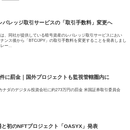
レバレッジ取引サービスの「取引手数料」変更へ
」は、同社が提供している暗号資産のレバレッジ取引サービスにおい
テナンス後から「BTC/JPY」の取引手数料を変更することを発表しまし
ー...
O案件に罰金｜国外プロジェクトも監視管轄圏内に
カナダのデジタル投資会社に約273万円の罰金 米国証券取引委員会
上場と初のNFTプロジェクト「OASYX」発表