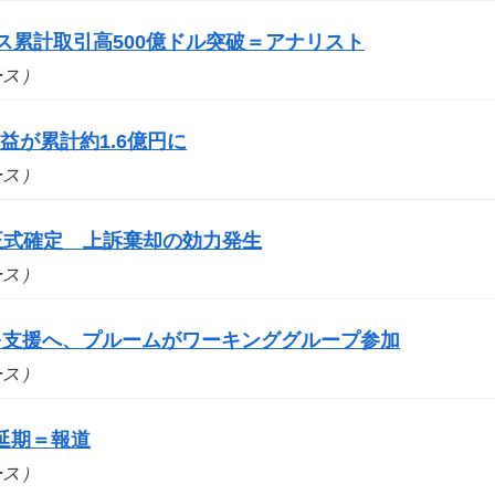
ス累計取引高500億ドル突破＝アナリスト
ュース）
が累計約1.6億円に
ュース）
を正式確定 上訴棄却の効力発生
ュース）
スを支援へ、プルームがワーキンググループ参加
ュース）
延期＝報道
ュース）