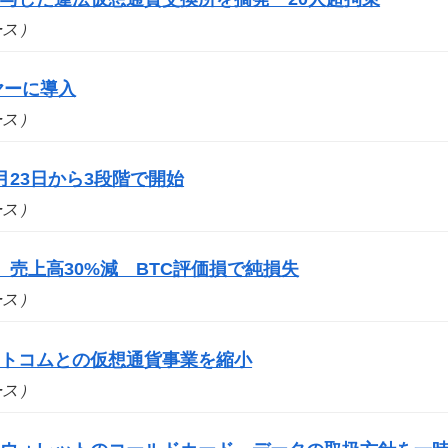
ュース）
ヤーに導入
ュース）
月23日から3段階で開始
ュース）
、売上高30%減 BTC評価損で純損失
ュース）
ットコムとの仮想通貨事業を縮小
ュース）