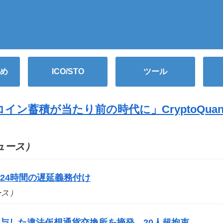
め
ICO/STO
ツール
ン蓄積が当たり前の時代に」CryptoQuan
（ニュース）
24時間の遅延義務付け
ュース）
与した違法仮想通貨交換所を摘発 20人超拘束