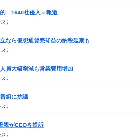
 1640社侵入＝報道
ュース）
成立なら仮想通貨売却益の納税延期も
ュース）
 人員大幅削減も営業費用増加
ュース）
場番組に抗議
ュース）
母親がCEOを提訴
ュース）