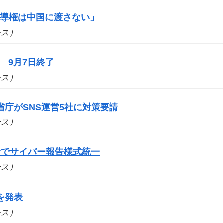
主導権は中国に渡さない」
ュース）
 9月7日終了
ュース）
庁がSNS運営5社に対策要請
ュース）
野でサイバー報告様式統一
ュース）
を発表
ュース）