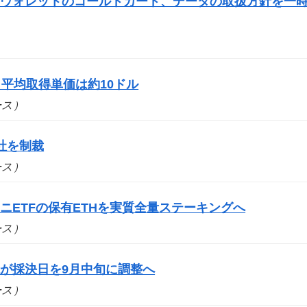
門ウォレットのコールドカード、データの取扱方針を一
平均取得単価は約10ドル
ュース）
社を制裁
ュース）
ニETFの保有ETHを実質全量ステーキングへ
ュース）
が採決日を9月中旬に調整へ
ュース）