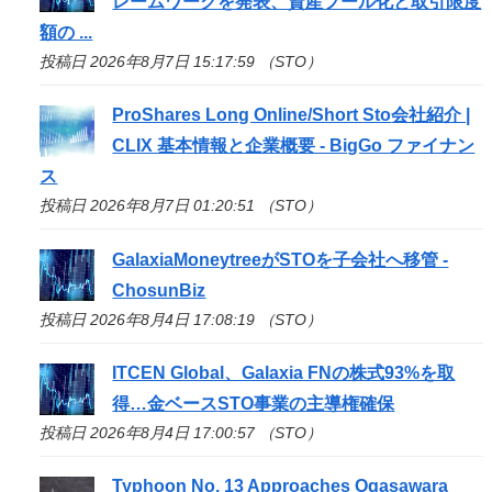
レームワークを発表、資産プール化と取引限度
額の ...
投稿日 2026年8月7日 15:17:59 （STO）
ProShares Long Online/Short
Sto
会社紹介 |
CLIX 基本情報と企業概要 - BigGo ファイナン
ス
投稿日 2026年8月7日 01:20:51 （STO）
GalaxiaMoneytreeが
STO
を子会社へ移管 -
ChosunBiz
投稿日 2026年8月4日 17:08:19 （STO）
ITCEN Global、Galaxia FNの株式93%を取
得…金ベース
STO
事業の主導権確保
投稿日 2026年8月4日 17:00:57 （STO）
Typhoon No. 13 Approaches Ogasawara