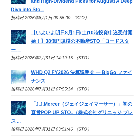
and High-Dividend Picks for August! A Deep
Dive into
Sto
...
投稿日 2026年8月1日 09:55:09 （STO）
【いよいよ明日8月1日(土)10時投資申込受付開
始！】38億円規模の不動産
STO
「ロードスタ
ー ...
投稿日 2026年7月31日 14:19:15 （STO）
WHD Q2 FY2026 決算説明会 — BigGo ファイ
ナンス
投稿日 2026年7月31日 07:55:34 （STO）
「J.J.Mercer（ジェイジェイマーサー）」初の
直営POP-UP
STO
..（株式会社グリニッジ プレ
ス ...
投稿日 2026年7月31日 03:51:46 （STO）