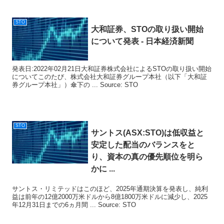
STO
大和証券、
STO
の取り扱い開始
について発表 - 日本経済新聞
発表日:2022年02月21日大和証券株式会社によるSTOの取り扱い開始
についてこのたび、株式会社大和証券グループ本社（以下「大和証
券グループ本社」）傘下の ... Source: STO
STO
サントス(ASX:
STO
)は低収益と
安定した配当のバランスをと
り、資本の真の優先順位を明ら
かに ...
サントス・リミテッドはこのほど、2025年通期決算を発表し、純利
益は前年の12億2000万米ドルから8億1800万米ドルに減少し、2025
年12月31日までの6ヵ月間 ... Source: STO