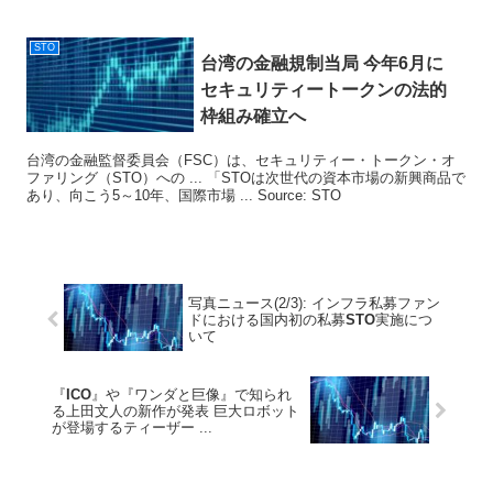
STO
台湾の金融規制当局 今年6月に
セキュリティートークンの法的
枠組み確立へ
台湾の金融監督委員会（FSC）は、セキュリティー・トークン・オ
ファリング（STO）への ... 「STOは次世代の資本市場の新興商品で
あり、向こう5～10年、国際市場 ... Source: STO
写真ニュース(2/3): インフラ私募ファン
ドにおける国内初の私募
STO
実施につ
いて
『
ICO
』や『ワンダと巨像』で知られ
る上田文人の新作が発表 巨大ロボット
が登場するティーザー ...