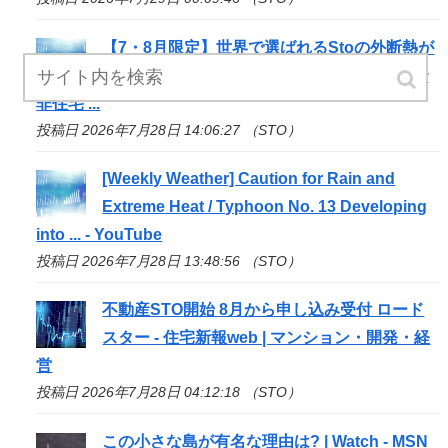
【7・8月限定】世界で選ばれる
Sto
の外断熱が
「省エネ検討WEB」に初登場！実在データで
非住宅 ...
投稿日 2026年7月28日 14:06:27 （STO）
[Weekly Weather] Caution for Rain and
Extreme Heat / Typhoon No. 13 Developing
into ... - YouTube
投稿日 2026年7月28日 13:48:56 （STO）
不動産
STO
開始 8月から申し込み受付 ロード
スター - 住宅新報web | マンション・開発・経
営
投稿日 2026年7月28日 04:12:18 （STO）
この小さな島が有名な理由は? | Watch - MSN