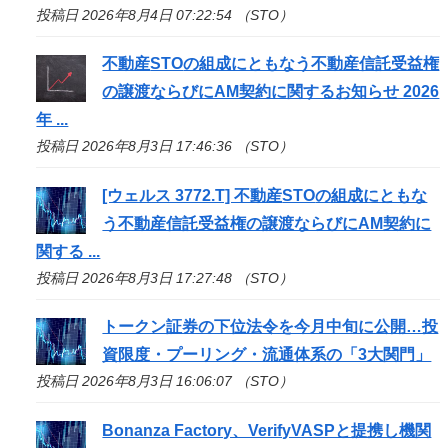
投稿日 2026年8月4日 07:22:54 （STO）
不動産
STO
の組成にともなう不動産信託受益権
の譲渡ならびにAM契約に関するお知らせ 2026
年 ...
投稿日 2026年8月3日 17:46:36 （STO）
[ウェルス 3772.T] 不動産
STO
の組成にともな
う不動産信託受益権の譲渡ならびにAM契約に
関する ...
投稿日 2026年8月3日 17:27:48 （STO）
トークン証券の下位法令を今月中旬に公開…投
資限度・プーリング・流通体系の「3大関門」
投稿日 2026年8月3日 16:06:07 （STO）
Bonanza Factory、VerifyVASPと提携し機関