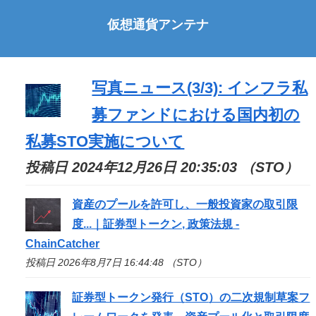
仮想通貨アンテナ
写真ニュース(3/3): インフラ私
募ファンドにおける国内初の
私募
STO
実施について
投稿日 2024年12月26日 20:35:03 （STO）
資産のプールを許可し、一般投資家の取引限
度...｜証券型トークン, 政策法規 -
ChainCatcher
投稿日 2026年8月7日 16:44:48 （STO）
証券型トークン発行（
STO
）の二次規制草案フ