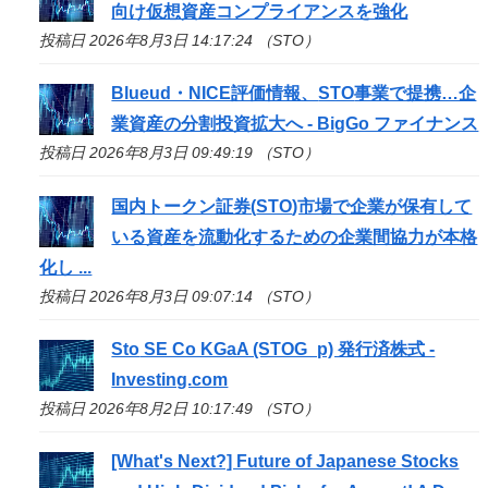
向け仮想資産コンプライアンスを強化
投稿日 2026年8月3日 14:17:24 （STO）
Blueud・NICE評価情報、
STO
事業で提携…企
業資産の分割投資拡大へ - BigGo ファイナンス
投稿日 2026年8月3日 09:49:19 （STO）
国内トークン証券(
STO
)市場で企業が保有して
いる資産を流動化するための企業間協力が本格
化し ...
投稿日 2026年8月3日 09:07:14 （STO）
Sto
SE Co KGaA (STOG_p) 発行済株式 -
Investing.com
投稿日 2026年8月2日 10:17:49 （STO）
[What's Next?] Future of Japanese Stocks