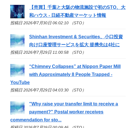
【売買】千葉と大阪の物流施設で初の
STO
、大
和ハウス - 日経不動産マーケット情報
投稿日 2026年7月30日 06:02:10 （STO）
Shinhan Investment & Securities、小口投資
向け口座管理サービスを拡大 提携先は4社に
投稿日 2026年7月29日 11:00:58 （STO）
“Chimney Collapses” at Nippon Paper Mill
with Approximately 8 People Trapped -
YouTube
投稿日 2026年7月29日 04:03:30 （STO）
"Why raise your transfer limit to receive a
payment?" Postal worker receives
commendation for
sto
...
投稿日 2026年7月29日 00:09:46 （STO）