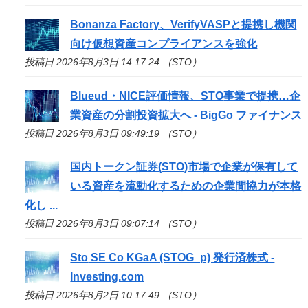
Bonanza Factory、VerifyVASPと提携し機関
向け仮想資産コンプライアンスを強化
投稿日 2026年8月3日 14:17:24 （STO）
Blueud・NICE評価情報、
STO
事業で提携…企
業資産の分割投資拡大へ - BigGo ファイナンス
投稿日 2026年8月3日 09:49:19 （STO）
国内トークン証券(
STO
)市場で企業が保有して
いる資産を流動化するための企業間協力が本格
化し ...
投稿日 2026年8月3日 09:07:14 （STO）
Sto
SE Co KGaA (STOG_p) 発行済株式 -
Investing.com
投稿日 2026年8月2日 10:17:49 （STO）