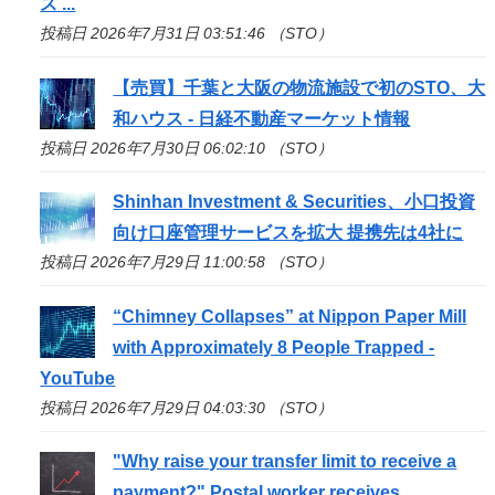
ス ...
投稿日 2026年7月31日 03:51:46 （STO）
【売買】千葉と大阪の物流施設で初の
STO
、大
和ハウス - 日経不動産マーケット情報
投稿日 2026年7月30日 06:02:10 （STO）
Shinhan Investment & Securities、小口投資
向け口座管理サービスを拡大 提携先は4社に
投稿日 2026年7月29日 11:00:58 （STO）
“Chimney Collapses” at Nippon Paper Mill
with Approximately 8 People Trapped -
YouTube
投稿日 2026年7月29日 04:03:30 （STO）
"Why raise your transfer limit to receive a
payment?" Postal worker receives