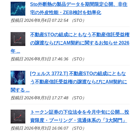
Sto
外断熱の製品データを期間限定公開、非住
宅の外皮性能・ZEB検討を効率化
投稿日 2026年8月4日 07:22:54 （STO）
不動産
STO
の組成にともなう不動産信託受益権
の譲渡ならびにAM契約に関するお知らせ 2026
年 ...
投稿日 2026年8月3日 17:46:36 （STO）
[ウェルス 3772.T] 不動産
STO
の組成にともな
う不動産信託受益権の譲渡ならびにAM契約に
関する ...
投稿日 2026年8月3日 17:27:48 （STO）
トークン証券の下位法令を今月中旬に公開…投
資限度・プーリング・流通体系の「3大関門」
投稿日 2026年8月3日 16:06:07 （STO）