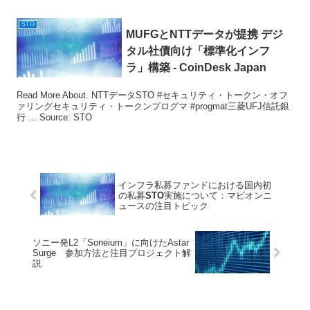
STO
MUFGとNTTデータが提携 デジ
タル社債向け「標準化インフ
ラ」構築 - CoinDesk Japan
Read More About. NTTデータSTO #セキュリティ・トークン・オフ
ァリングセキュリティ・トークンプログマ #progmat三菱UFJ信託銀
行 ... Source: STO
インフラ私募ファンドにおける国内初
の私募
STO
実施について：マピオンニ
ュースの注目トピック
ソニー発L2「Soneium」に向けたAstar
Surge 参加方法と注目プロジェクト解
説