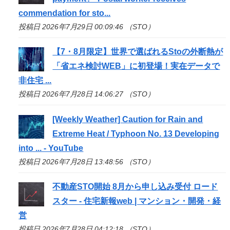
commendation for
sto
...
投稿日 2026年7月29日 00:09:46 （STO）
【7・8月限定】世界で選ばれる
Sto
の外断熱が
「省エネ検討WEB」に初登場！実在データで
非住宅 ...
投稿日 2026年7月28日 14:06:27 （STO）
[Weekly Weather] Caution for Rain and
Extreme Heat / Typhoon No. 13 Developing
into ... - YouTube
投稿日 2026年7月28日 13:48:56 （STO）
不動産
STO
開始 8月から申し込み受付 ロード
スター - 住宅新報web | マンション・開発・経
営
投稿日 2026年7月28日 04:12:18 （STO）