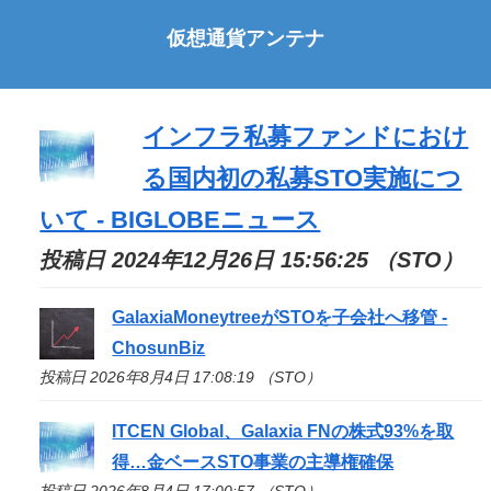
仮想通貨アンテナ
インフラ私募ファンドにおけ
る国内初の私募
STO
実施につ
いて - BIGLOBEニュース
投稿日 2024年12月26日 15:56:25 （STO）
GalaxiaMoneytreeが
STO
を子会社へ移管 -
ChosunBiz
投稿日 2026年8月4日 17:08:19 （STO）
ITCEN Global、Galaxia FNの株式93%を取
得…金ベース
STO
事業の主導権確保
投稿日 2026年8月4日 17:00:57 （STO）