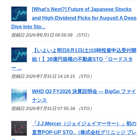
[What's Next?] Future of Japanese Stocks
and High-Dividend Picks for August! A Deep
Dive into
Sto
...
投稿日 2026年8月1日 09:55:09 （STO）
【いよいよ明日8月1日(土)10時投資申込受付開
始！】38億円規模の不動産
STO
「ロードスタ
ー ...
投稿日 2026年7月31日 14:19:15 （STO）
WHD Q2 FY2026 決算説明会 — BigGo ファイ
ナンス
投稿日 2026年7月31日 07:55:34 （STO）
「J.J.Mercer（ジェイジェイマーサー）」初の
直営POP-UP
STO
..（株式会社グリニッジ プレ