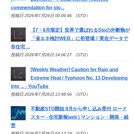
commendation for
sto
...
投稿日 2026年7月29日 00:09:46 （STO）
【7・8月限定】世界で選ばれる
Sto
の外断熱が
「省エネ検討WEB」に初登場！実在データで
非住宅 ...
投稿日 2026年7月28日 14:06:27 （STO）
[Weekly Weather] Caution for Rain and
Extreme Heat / Typhoon No. 13 Developing
into ... - YouTube
投稿日 2026年7月28日 13:48:56 （STO）
不動産
STO
開始 8月から申し込み受付 ロード
スター - 住宅新報web | マンション・開発・経
営
投稿日 2026年7月28日 04:12:18 （STO）