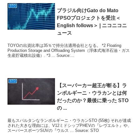
STO
ブラジル向けGato do Mato
FPSOプロジェクトを受注＜
English follows＞ | ニコニコニ
ュース
TOYOの出資比率は35％で持分法適用会社となる。 *2 Floating
Production Storage and Offloading System（浮体式海洋石油・ガス
生産貯蔵積出設備）. *3 ... Source:...
STO
【スーパーカー超王が斬る】ラ
ンボルギーニ・ウラカンとは何
だったのか？最後に乗った
STO
の ...
最もスパルタンなランボルギーニ・ウラカンSTO (55枚) それが達成
された大きな理由には、V12ミドシップPHEVの『レヴエルト』や、
スーパースポーツSUVの『ウルス ... Source: STO