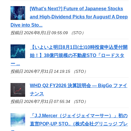
[What's Next?] Future of Japanese Stocks
and High-Dividend Picks for August! A Deep
Dive into
Sto
...
投稿日 2026年8月1日 09:55:09 （STO）
【いよいよ明日8月1日(土)10時投資申込受付開
始！】38億円規模の不動産
STO
「ロードスタ
ー ...
投稿日 2026年7月31日 14:19:15 （STO）
WHD Q2 FY2026 決算説明会 — BigGo ファイ
ナンス
投稿日 2026年7月31日 07:55:34 （STO）
「J.J.Mercer（ジェイジェイマーサー）」初の
直営POP-UP
STO
..（株式会社グリニッジ プレ