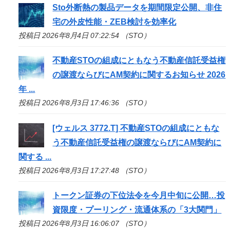
Sto
外断熱の製品データを期間限定公開、非住
宅の外皮性能・ZEB検討を効率化
投稿日 2026年8月4日 07:22:54 （STO）
不動産
STO
の組成にともなう不動産信託受益権
の譲渡ならびにAM契約に関するお知らせ 2026
年 ...
投稿日 2026年8月3日 17:46:36 （STO）
[ウェルス 3772.T] 不動産
STO
の組成にともな
う不動産信託受益権の譲渡ならびにAM契約に
関する ...
投稿日 2026年8月3日 17:27:48 （STO）
トークン証券の下位法令を今月中旬に公開…投
資限度・プーリング・流通体系の「3大関門」
投稿日 2026年8月3日 16:06:07 （STO）