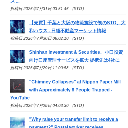
ス ...
投稿日 2026年7月31日 03:51:46 （STO）
【売買】千葉と大阪の物流施設で初の
STO
、大
和ハウス - 日経不動産マーケット情報
投稿日 2026年7月30日 06:02:10 （STO）
Shinhan Investment & Securities、小口投資
向け口座管理サービスを拡大 提携先は4社に
投稿日 2026年7月29日 11:00:58 （STO）
“Chimney Collapses” at Nippon Paper Mill
with Approximately 8 People Trapped -
YouTube
投稿日 2026年7月29日 04:03:30 （STO）
"Why raise your transfer limit to receive a
payment?" Postal worker receives