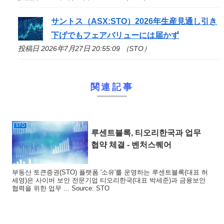
サントス（ASX:
STO
）2026年生産見通し引き
下げでもフェアバリューには届かず
投稿日 2026年7月27日 20:55:09 （STO）
関連記事
STO
루센트블록, 티오리한국과 업무
협약 체결 - 벤처스퀘어
부동산 토큰증권(STO) 플랫폼 '소유'를 운영하는 루센트블록(대표 허
세영)은 사이버 보안 전문기업 티오리한국(대표 박세준)과 금융보안
협력을 위한 업무 ... Source: STO