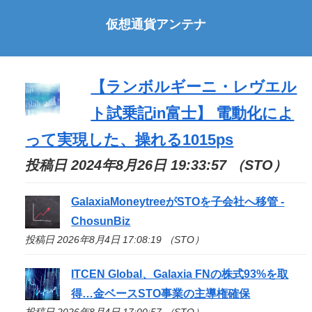
仮想通貨アンテナ
【ランボルギーニ・レヴエル
ト試乗記in富士】 電動化によ
って実現した、操れる1015ps
投稿日 2024年8月26日 19:33:57 （STO）
GalaxiaMoneytreeが
STO
を子会社へ移管 -
ChosunBiz
投稿日 2026年8月4日 17:08:19 （STO）
ITCEN Global、Galaxia FNの株式93%を取
得…金ベース
STO
事業の主導権確保
投稿日 2026年8月4日 17:00:57 （STO）