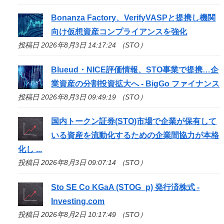
Bonanza Factory、VerifyVASPと提携し機関
向け仮想資産コンプライアンスを強化
投稿日 2026年8月3日 14:17:24 （STO）
Blueud・NICE評価情報、
STO
事業で提携…企
業資産の分割投資拡大へ - BigGo ファイナンス
投稿日 2026年8月3日 09:49:19 （STO）
国内トークン証券(
STO
)市場で企業が保有して
いる資産を流動化するための企業間協力が本格
化し ...
投稿日 2026年8月3日 09:07:14 （STO）
Sto
SE Co KGaA (STOG_p) 発行済株式 -
Investing.com
投稿日 2026年8月2日 10:17:49 （STO）