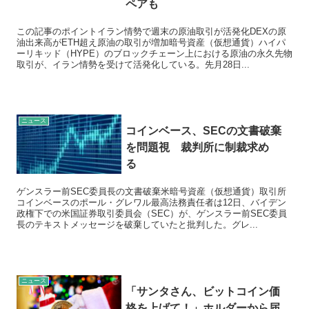
ペアも
この記事のポイントイラン情勢で週末の原油取引が活発化DEXの原
油出来高がETH超え原油の取引が増加暗号資産（仮想通貨）ハイパ
ーリキッド（HYPE）のブロックチェーン上における原油の永久先物
取引が、イラン情勢を受けて活発化している。先月28日...
ニュース
コインベース、SECの文書破棄
を問題視 裁判所に制裁求め
る
ゲンスラー前SEC委員長の文書破棄米暗号資産（仮想通貨）取引所
コインベースのポール・グレワル最高法務責任者は12日、バイデン
政権下での米国証券取引委員会（SEC）が、ゲンスラー前SEC委員
長のテキストメッセージを破棄していたと批判した。グレ...
ニュース
「サンタさん、ビットコイン価
格を上げて！」ホルダーから届