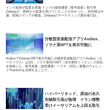
インド政府が監査を実施 インドの仮想通貨（暗号資産）取引所
Zebpayが、政府から監査を受けていたことが分かった。 本内容は今
週、現地メディアが報道。Zebpayのマーケティング責任者の話...
ニュース
分散型音楽配信アプリAudius、
ソラナ系NFTを表示可能に
AudiusでSolanaのNFT表示可能に分散型音楽配信アプリAudius（オ
ーディウス）は3日、ソラナ系列のNFT（非代替性トークン）の対応
を発表した。暗号資産（仮想通貨）ソラナ（SOL）基盤のウォレッ
トPhantomを活用することで、...
ニュース
ハイパーリキッド、原油の永久
先物取引高が急増 イラン情勢
受けイーサリアムを上回る取引