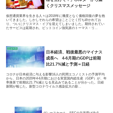
くクリスマスメッセージ
仮想通貨業界を生きる人々は2018年に幾度となく価格回復の夢を抱
いてきました。しかしそれらの希望はことごとく打ち砕かれてお
り、ついにクリスマス・イブを迎えてしまいました。期待されてい
たサービスは延期され、ビットコイン強気派のトーマス・リ...
ニュース
日本経済、戦後最悪のマイナス
成長へ 4-6月期のGDPは前期
比21.7%減と予測＝日経
コロナが日本経済に与える影響16人の民間エコノミストの予測平均
から、日本の2020年4-6月期における実質国内総生産（GDP）が、年
率換算で前期比21.7%減となる見込みであることが分かった。日経
新聞が報じた。新型コロナウイルス感染拡大の影...
グレースケール、SECの主張受け論点