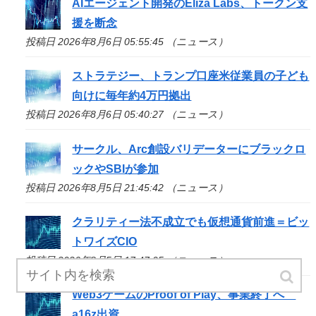
AIエージェント開発のEliza Labs、トークン支
援を断念
投稿日 2026年8月6日 05:55:45 （ニュース）
ストラテジー、トランプ口座米従業員の子ども
向けに毎年約4万円拠出
投稿日 2026年8月6日 05:40:27 （ニュース）
サークル、Arc創設バリデーターにブラックロ
ックやSBIが参加
投稿日 2026年8月5日 21:45:42 （ニュース）
クラリティー法不成立でも仮想通貨前進＝ビッ
トワイズCIO
投稿日 2026年8月5日 17:47:05 （ニュース）
Web3ゲームのProof of Play、事業終了へ
a16z出資