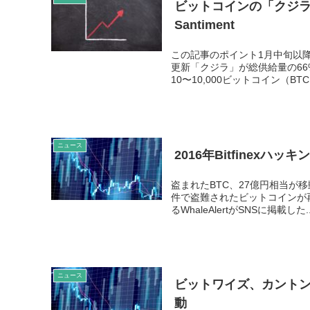
ビットコインの「クジラ
Santiment
この記事のポイント1月中旬以
更新「クジラ」が総供給量の66%
10〜10,000ビットコイン（BTC
ニュース
2016年Bitfinex
盗まれたBTC、27億円相当が移
件で盗難されたビットコインが
るWhaleAlertがSNSに掲載した..
ニュース
ビットワイズ、カントン・
動