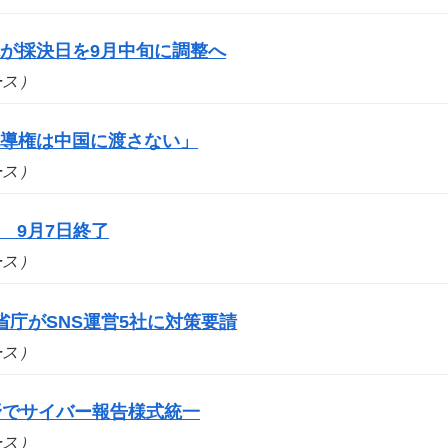
が採決日を9月中旬に調整へ
ュース）
主導権は中国に渡さない」
ュース）
 9月7日終了
ュース）
庁がSNS運営5社に対策要請
ュース）
野でサイバー報告様式統一
ュース）