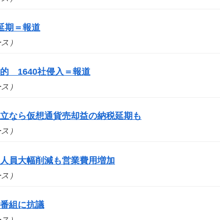
延期＝報道
ュース）
 1640社侵入＝報道
ュース）
成立なら仮想通貨売却益の納税延期も
ュース）
 人員大幅削減も営業費用増加
ュース）
場番組に抗議
ュース）