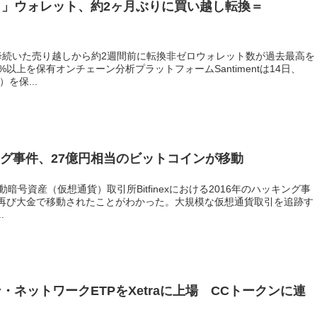
」ウォレット、約2ヶ月ぶりに買い越し転換＝
降続いた売り越しから約2週間前に転換非ゼロウォレット数が過去最高を
以上を保有オンチェーン分析プラットフォームSantimentは14日、
）を保...
ハッキング事件、27億円相当のビットコインが移動
動暗号資産（仮想通貨）取引所Bitfinexにおける2016年のハッキング事
再び大金で移動されたことがわかった。大規模な仮想通貨取引を追跡す
.
ネットワークETPをXetraに上場 CCトークンに連