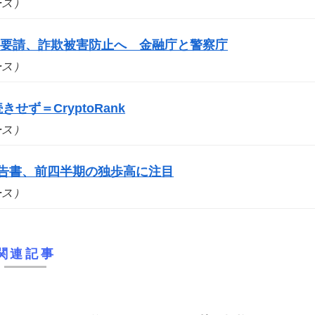
ュース）
を要請、詐欺被害防止へ 金融庁と警察庁
ュース）
せず＝CryptoRank
ュース）
報告書、前四半期の独歩高に注目
ュース）
関連記事