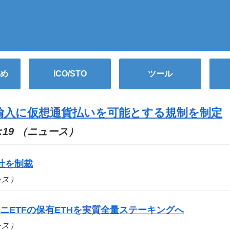
め
ICO/STO
ツール
輸入に仮想通貨払いを可能とする規制を制定
38:19 （ニュース）
社を制裁
ュース）
ニETFの保有ETHを実質全量ステーキングへ
ュース）