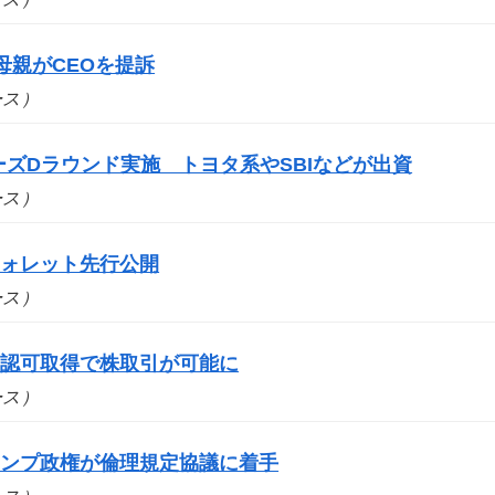
母親がCEOを提訴
ュース）
シリーズDラウンド実施 トヨタ系やSBIなどが出資
ュース）
ウォレット先行公開
ュース）
の認可取得で株取引が可能に
ュース）
ランプ政権が倫理規定協議に着手