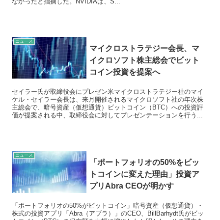
なかったと指摘した。NVIDIAは、S...
ニュース
マイクロストラテジー会長、マ
イクロソフト株主総会でビット
コイン投資を提案へ
セイラー氏が取締役会にプレゼン米マイクロストラテジー社のマイ
ケル・セイラー会長は、来月開催されるマイクロソフト社の年次株
主総会で、暗号資産（仮想通貨）ビットコイン（BTC）への投資評
価が提案される中、取締役会に対してプレゼンテーションを行う...
ニュース
「ポートフォリオの50%をビッ
トコインに変えた理由」投資ア
プリAbra CEOが明かす
「ポートフォリオの50%がビットコイン」暗号資産（仮想通貨）・
株式の投資アプリ「Abra（アブラ）」のCEO、BillBarhydt氏がビッ