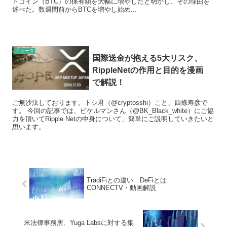
トコイン（BTC）の保有額を大幅に増やしたと明かし、その理由を
述べた。数週間前からBTCを増やし始め...
ニュース
国際送金が抱える5大リスク、
RippleNetの作用と目的を漫画
で解説！
ご無沙汰しております。トシ君（@cryptosshi）こと、四條寿彦で
す。 今回の記事では、ビケルマンさん（@BK_Black_white）にご協
力を頂いてRipple Netの中身について、簡単にご説明していきたいと
思います。...
TradiFiとの違い DeFiとは
CONNECTV・動画解説
米法律事務所、Yuga Labsに対する集