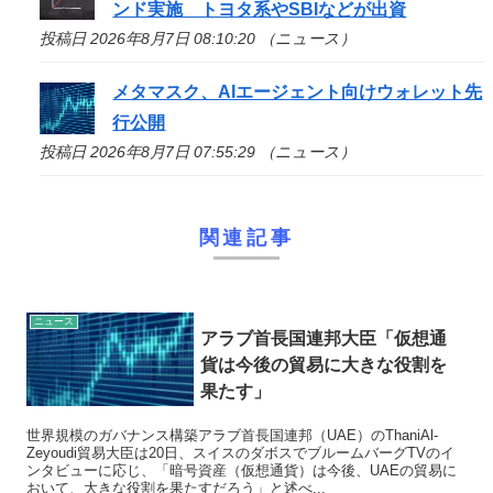
ンド実施 トヨタ系やSBIなどが出資
投稿日 2026年8月7日 08:10:20 （ニュース）
メタマスク、AIエージェント向けウォレット先
行公開
投稿日 2026年8月7日 07:55:29 （ニュース）
関連記事
ニュース
アラブ首長国連邦大臣「仮想通
貨は今後の貿易に大きな役割を
果たす」
世界規模のガバナンス構築アラブ首長国連邦（UAE）のThaniAl-
Zeyoudi貿易大臣は20日、スイスのダボスでブルームバーグTVのイ
ンタビューに応じ、「暗号資産（仮想通貨）は今後、UAEの貿易に
おいて、大きな役割を果たすだろう」と述べ...