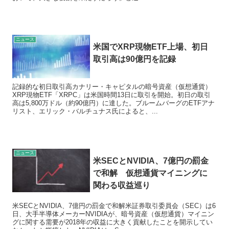
ニュース
米国でXRP現物ETF上場、初日
取引高は90億円を記録
記録的な初日取引高カナリー・キャピタルの暗号資産（仮想通貨）
XRP現物ETF「XRPC」は米国時間13日に取引を開始。初日の取引
高は5,800万ドル（約90億円）に達した。ブルームバーグのETFアナ
リスト、エリック・バルチュナス氏によると、...
ニュース
米SECとNVIDIA、7億円の罰金
で和解 仮想通貨マイニングに
関わる収益巡り
米SECとNVIDIA、7億円の罰金で和解米証券取引委員会（SEC）は6
日、大手半導体メーカーNVIDIAが、暗号資産（仮想通貨）マイニン
グに関する需要が2018年の収益に大きく貢献したことを開示してい