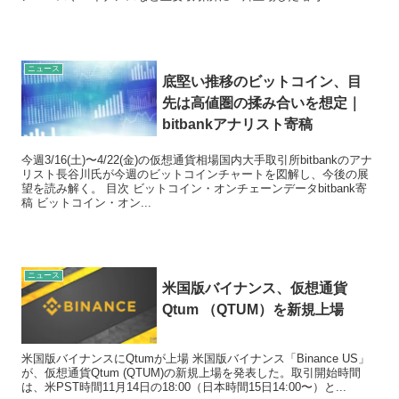
ニュース
底堅い推移のビットコイン、目
先は高値圏の揉み合いを想定｜
bitbankアナリスト寄稿
今週3/16(土)〜4/22(金)の仮想通貨相場国内大手取引所bitbankのアナ
リスト長谷川氏が今週のビットコインチャートを図解し、今後の展
望を読み解く。 目次 ビットコイン・オンチェーンデータbitbank寄
稿 ビットコイン・オン...
ニュース
米国版バイナンス、仮想通貨
Qtum （QTUM）を新規上場
米国版バイナンスにQtumが上場 米国版バイナンス「Binance US」
が、仮想通貨Qtum (QTUM)の新規上場を発表した。取引開始時間
は、米PST時間11月14日の18:00（日本時間15日14:00〜）と...