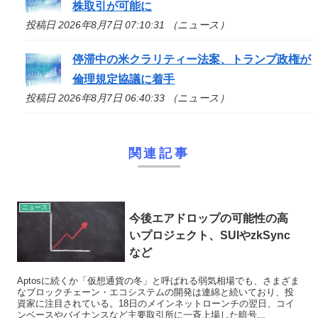
株取引が可能に
投稿日 2026年8月7日 07:10:31 （ニュース）
停滞中の米クラリティー法案、トランプ政権が
倫理規定協議に着手
投稿日 2026年8月7日 06:40:33 （ニュース）
関連記事
ニュース
今後エアドロップの可能性の高
いプロジェクト、SUIやzkSync
など
Aptosに続くか「仮想通貨の冬」と呼ばれる弱気相場でも、さまざま
なブロックチェーン・エコシステムの開発は連綿と続いており、投
資家に注目されている。18日のメインネットローンチの翌日、コイ
ンベースやバイナンスなど主要取引所に一斉上場した暗号...