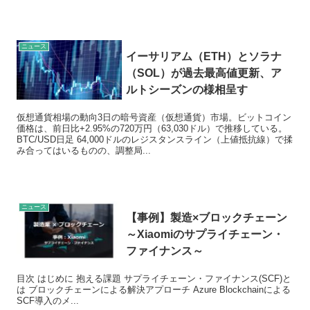
ニュース
イーサリアム（ETH）とソラナ
（SOL）が過去最高値更新、ア
ルトシーズンの様相呈す
仮想通貨相場の動向3日の暗号資産（仮想通貨）市場。ビットコイン
価格は、前日比+2.95%の720万円（63,030ドル）で推移している。
BTC/USD日足 64,000ドルのレジスタンスライン（上値抵抗線）で揉
み合ってはいるものの、調整局...
ニュース
【事例】製造×ブロックチェーン
～Xiaomiのサプライチェーン・
ファイナンス～
目次 はじめに 抱える課題 サプライチェーン・ファイナンス(SCF)と
は ブロックチェーンによる解決アプローチ Azure Blockchainによる
SCF導入のメ...