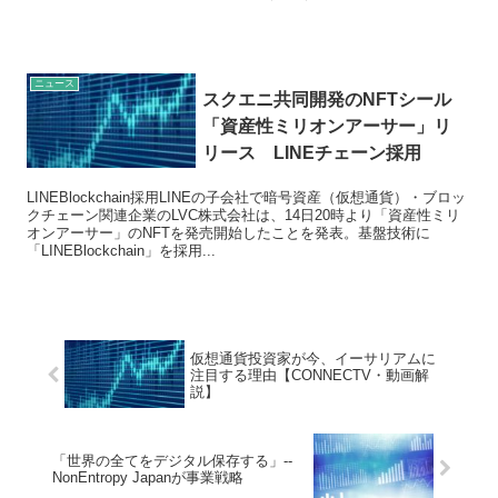
ニュース
スクエニ共同開発のNFTシール
「資産性ミリオンアーサー」リ
リース LINEチェーン採用
LINEBlockchain採用LINEの子会社で暗号資産（仮想通貨）・ブロッ
クチェーン関連企業のLVC株式会社は、14日20時より「資産性ミリ
オンアーサー」のNFTを発売開始したことを発表。基盤技術に
「LINEBlockchain」を採用...
仮想通貨投資家が今、イーサリアムに
注目する理由【CONNECTV・動画解
説】
「世界の全てをデジタル保存する」--
NonEntropy Japanが事業戦略