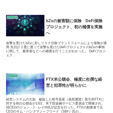
ニュース
bZxの被害額に保険 DeFi保険
プロジェクト、初の補償を実施
へ
攻撃を受けたbZxに対しリスク分散プラットフォームにより保険が適
用 先日計２度に渡って攻撃を受けたDeFiプロジェクトのbZxの事例
に関して、被害者などへの補償を行うことがわかった。 DeFiプロジ
ェク...
ニュース
FTX米公聴会、極度に杜撰な経
営と犯罪性が明らかに
経営システムの欠如 破綻した暗号資産（仮想通貨）取引所FTXに
対する初の公聴会が13日、米下院金融サービス委員会で開催され、
現CEOのジョン・J・レイIII氏が証言を行った。FTXの創業者で元
CEOのサム・バンクマン＝フリード（SBF）氏の...