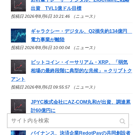
出資 TVL1億ドル目標
投稿日 2026年8月6日 10:21:46 （ニュース）
ギャラクシー・デジタル、Q2損失約134億円
電力事業が離陸
投稿日 2026年8月6日 10:00:04 （ニュース）
ビットコイン・イーサリアム・XRP、「弱気
相場の最終段階に典型的な兆候」＝クリプトク
アント
投稿日 2026年8月6日 09:55:57 （ニュース）
JPYC株式会社にAZ-COM丸和が出資、調達累
計60億円に
投稿日 2026年8月6日 09:35:36 （ニュース）
バイナンス、決済企業RedotPayの共同創設者