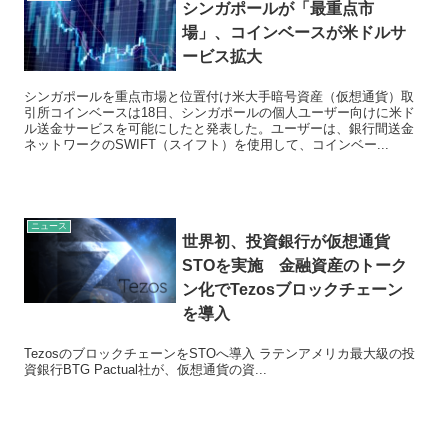
シンガポールが「最重点市
場」、コインベースが米ドルサ
ービス拡大
シンガポールを重点市場と位置付け米大手暗号資産（仮想通貨）取
引所コインベースは18日、シンガポールの個人ユーザー向けに米ド
ル送金サービスを可能にしたと発表した。ユーザーは、銀行間送金
ネットワークのSWIFT（スイフト）を使用して、コインベー...
ニュース
世界初、投資銀行が仮想通貨
STOを実施 金融資産のトーク
ン化でTezosブロックチェーン
を導入
TezosのブロックチェーンをSTOへ導入 ラテンアメリカ最大級の投
資銀行BTG Pactual社が、仮想通貨の資...