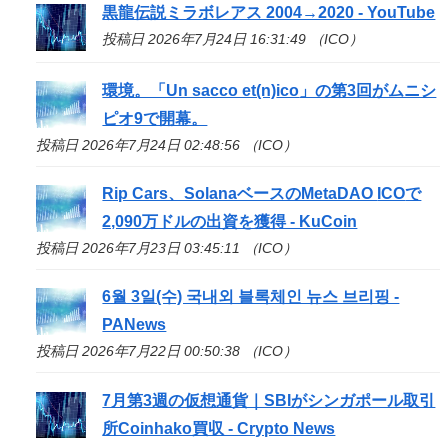
黒龍伝説ミラボレアス 2004→2020 - YouTube
投稿日 2026年7月24日 16:31:49 （ICO）
環境。「Un sacco et(n)
ico
」の第3回がムニシ
ピオ9で開幕。
投稿日 2026年7月24日 02:48:56 （ICO）
Rip Cars、SolanaベースのMetaDAO
ICO
で
2,090万ドルの出資を獲得 - KuCoin
投稿日 2026年7月23日 03:45:11 （ICO）
6월 3일(수) 국내외 블록체인 뉴스 브리핑 -
PANews
投稿日 2026年7月22日 00:50:38 （ICO）
7月第3週の仮想通貨｜SBIがシンガポール取引
所Coinhako買収 - Crypto News