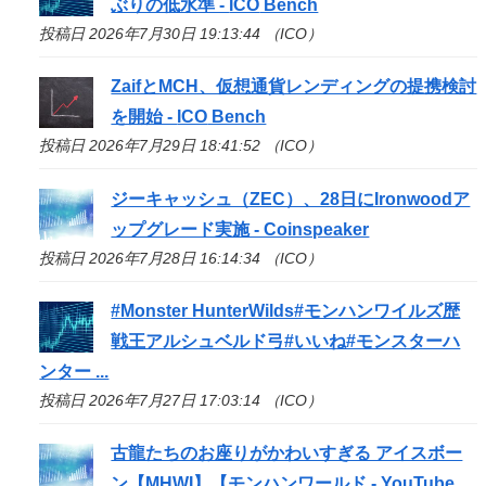
ぶりの低水準 -
ICO
Bench
投稿日 2026年7月30日 19:13:44 （ICO）
ZaifとMCH、仮想通貨レンディングの提携検討
を開始 -
ICO
Bench
投稿日 2026年7月29日 18:41:52 （ICO）
ジーキャッシュ（ZEC）、28日にIronwoodア
ップグレード実施 - Coinspeaker
投稿日 2026年7月28日 16:14:34 （ICO）
#Monster HunterWilds#モンハンワイルズ歴
戦王アルシュベルド弓#いいね#モンスターハ
ンター ...
投稿日 2026年7月27日 17:03:14 （ICO）
古龍たちのお座りがかわいすぎる アイスボー
ン【MHWI】【モンハンワールド - YouTube