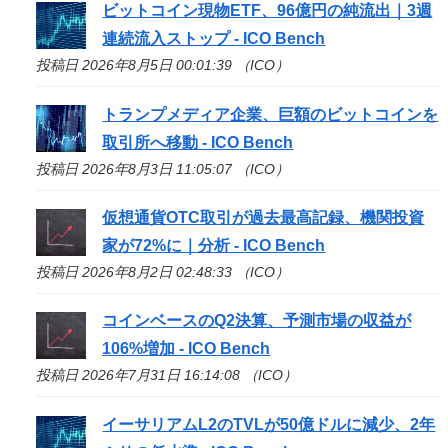
ビットコイン現物ETF、96億円の純流出｜3週
連続流入ストップ -
ICO
Bench
投稿日 2026年8月5日 00:01:39 （ICO）
トランプメディア企業、巨額のビットコインを
取引所へ移動 -
ICO
Bench
投稿日 2026年8月3日 11:05:07 （ICO）
仮想通貨OTC取引が過去最高記録、機関投資
家が72%に｜分析 -
ICO
Bench
投稿日 2026年8月2日 02:48:33 （ICO）
コインベースのQ2決算、予測市場の収益が
106%増加 -
ICO
Bench
投稿日 2026年7月31日 16:14:08 （ICO）
イーサリアムL2のTVLが50億ドルに減少、2年