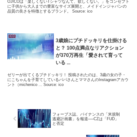
OJICOは「楽しくないTシャツなんて、欲しくない。」をコンセプト
に子供から大人までの豊富なサイズ展開と、メイドインジャパンの
品質の良さを特徴とするブランド。 Source: ico
ICO
3歳娘にプチドッキリを仕掛ける
と？ 100点満点なリアクション
が370万再生「愛されて育って
いる ...
ゼリーが出てくるプチドッキリ！ 投稿されたのは、3歳の女の子・
にこちゃんを子育てしているパパさんとママさんのInstagramアカウ
ント（michenico ... Source: ico
フォーブス誌、バイナンスの「米規制
逃避計画書」を報道──CZは「FUD」
と否定