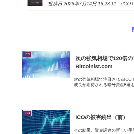
投稿日 2026年7月14日 16:23:11 （ICO
ICO
次の強気相場で120倍
Bitcoinist.com
次の強気相場で注目されるICO 仮想
成長が期待される暗号資産5選を紹介し
ICO
ICO
の被害続出（前）
その結果、資金調達の新しい手