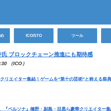
め
ICO/STO
ツール
井氏 ブロックチェーン推進にも期待感
:30 （ICO）
クリエイター集結！ゲームを“第十の芸術”と称える祭
、『ペルソナ』橋野・副島・目黒ら豪華クリエイター集