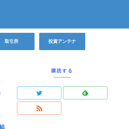
取引所
投資アンテナ
購読する
典
結