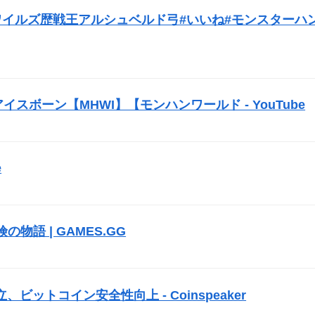
#モンハンワイルズ歴戦王アルシュベルド弓#いいね#モンスターハ
スボーン【MHWI】【モンハンワールド - YouTube
）
e
）
冒険の物語 | GAMES.GG
）
ットコイン安全性向上 - Coinspeaker