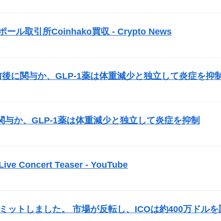
）
取引所Coinhako買収 - Crypto News
）
前後に関与か、GLP-1薬は体重減少と独立して炎症を抑
）
与か、GLP-1薬は体重減少と独立して炎症を抑制
）
 Live Concert Teaser - YouTube
）
opをコミットしました。 市場が反転し、
ICO
は約400万ドルを