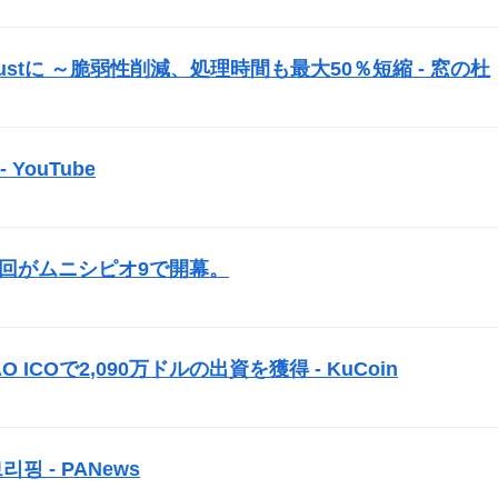
）
ustに ～脆弱性削減、処理時間も最大50％短縮 - 窓の杜
）
YouTube
）
3回がムニシピオ9で開幕。
）
AO
ICO
で2,090万ドルの出資を獲得 - KuCoin
）
리핑 - PANews