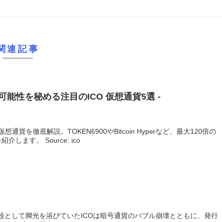
）
関連記事
の可能性を秘める注目の
ICO
仮想通貨5選 -
通貨を徹底解説。TOKEN6900やBitcoin Hyperなど、最大120倍の
ます。 Source: ico
段として脚光を浴びていたICOは暗号通貨のバブル崩壊とともに、発行