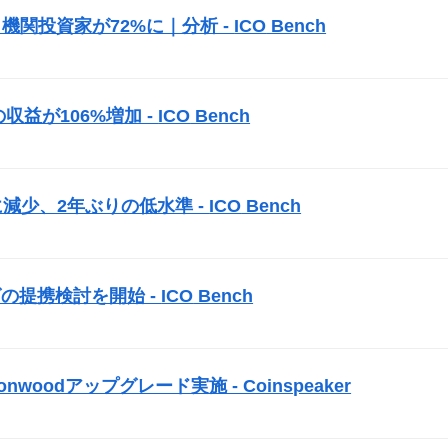
機関投資家が72%に｜分析 -
ICO
Bench
益が106%増加 -
ICO
Bench
）
に減少、2年ぶりの低水準 -
ICO
Bench
）
グの提携検討を開始 -
ICO
Bench
）
woodアップグレード実施 - Coinspeaker
）