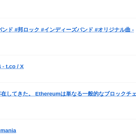
バンド #邦ロック #インディーズバンド #オリジナル曲 -
 t.co / X
）
在してきた。 Ethereumは単なる一般的なブロックチ
mania