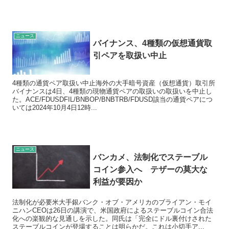
ニュース
バイナンス、4種類の仮想通貨取
引ペアを取扱い中止
4種類の通貨ペア取扱い中止海外の大手暗号資産（仮想通貨）取引所
バイナンスは4日、4種類の現物通貨ペアの取扱いの取扱いを中止し
た。ACE/FDUSDFIL/BNBOP/BNBTRB/FDUSD該当の通貨ペアにつ
いては2024年10月4日12時...
ニュース
バンカメ、法制化でステーブル
コイン参入へ テザーの莫大な
利益が要因か
法制化が必要米大手銀バンク・オブ・アメリカのブライアン・モイ
ニハンCEOは26日の講演で、米国政府によるステーブルコイン合法
化への楽観的な見通しを示した。同氏は「完全にドル裏付けされた
ステーブルコインが登場することは明らかだ。これは小切手ア...