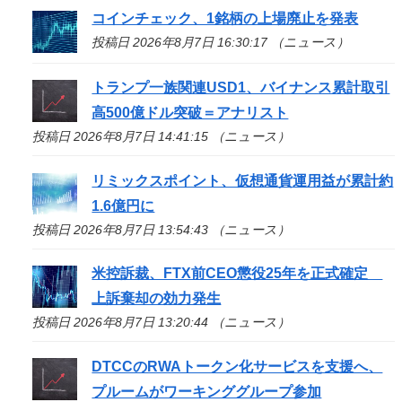
コインチェック、1銘柄の上場廃止を発表
投稿日 2026年8月7日 16:30:17 （ニュース）
トランプ一族関連USD1、バイナンス累計取引
高500億ドル突破＝アナリスト
投稿日 2026年8月7日 14:41:15 （ニュース）
リミックスポイント、仮想通貨運用益が累計約
1.6億円に
投稿日 2026年8月7日 13:54:43 （ニュース）
米控訴裁、FTX前CEO懲役25年を正式確定
上訴棄却の効力発生
投稿日 2026年8月7日 13:20:44 （ニュース）
DTCCのRWAトークン化サービスを支援へ、
プルームがワーキンググループ参加