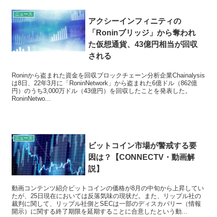
ニュース
アクシーインフィニティの
「Roninブリッジ」から奪われ
た仮想通貨、43億円相当が回収
される
Roninから盗まれた資金を回収ブロックチェーン分析企業Chainalysis
は8日、22年3月に「RoninNetwork」から盗まれた6億ドル（862億
円）のうち3,000万ドル（43億円）を回収したことを発表した。
RoninNetwo...
ニュース
ビットコイン市場が警戒する要
因は？【CONNECTV・動画解
説】
動画コンテンツ紹介ビットコインの価格が8月の中旬から上昇してい
たが、25日現在においては反落気味の現状だ。また、リップル社の
裁判に関して、リップル社側とSECは一部のディスカバリー（情報
開示）に関する終了期限を延期することに合意したという動...