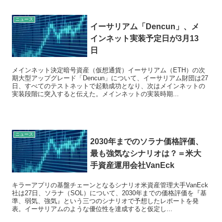
ニュース
イーサリアム「Dencun」、メ
インネット実装予定日が3月13
日
メインネット決定暗号資産（仮想通貨）イーサリアム（ETH）の次
期大型アップグレード「Dencun」について、イーサリアム財団は27
日、すべてのテストネットで起動成功となり、次はメインネットの
実装段階に突入すると伝えた。メインネットの実装時期...
ニュース
2030年までのソラナ価格評価、
最も強気なシナリオは？＝米大
手資産運用会社VanEck
キラーアプリの基盤チェーンとなるシナリオ米資産管理大手VanEck
社は27日、ソラナ（SOL）について、2030年までの価格評価を『基
準、弱気、強気』という三つのシナリオで予想したレポートを発
表。イーサリアムのような優位性を達成すると仮定し...