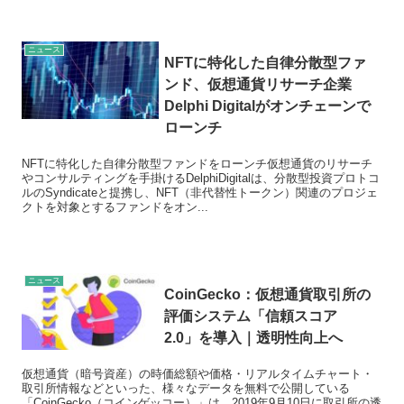
ニュース
NFTに特化した自律分散型ファ
ンド、仮想通貨リサーチ企業
Delphi Digitalがオンチェーンで
ローンチ
NFTに特化した自律分散型ファンドをローンチ仮想通貨のリサーチ
やコンサルティングを手掛けるDelphiDigitalは、分散型投資プロトコ
ルのSyndicateと提携し、NFT（非代替性トークン）関連のプロジェ
クトを対象とするファンドをオン...
ニュース
CoinGecko：仮想通貨取引所の
評価システム「信頼スコア
2.0」を導入｜透明性向上へ
仮想通貨（暗号資産）の時価総額や価格・リアルタイムチャート・
取引所情報などといった、様々なデータを無料で公開している
「CoinGecko（コインゲッコー）」は、2019年9月10日に取引所の透