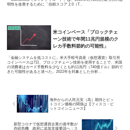
明性を改善するために「信頼スコア 2.0（T...
ニュース
米コインベース「ブロックチェ
ーン技術で年間11兆円規模のク
レカ手数料節約の可能性」
「金融システムを低コストに」米大手暗号資産（仮想通貨）取引所
コインベースは7日、ブロックチェーン技術を使用することで、米国
の消費者はカード手数料を少なくとも約11兆円（740億ドル）節約で
きた可能性があると述べた。2022年を対象とした分析...
海外からの人民元安（高）期待とビッ
トコイン価格の関係は【フィスコ・ビ
ットコインニュース】
新型コロナで仮想通貨企業の過半数が
存続危機 政府に追加支援要請へ：ス