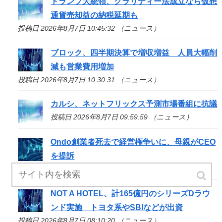
トランプ大統領、クラリティー法成立なら仮想
通貨売却益の納税延期も
投稿日 2026年8月7日 10:45:32 （ニュース）
ブロック、四半期決算で増収増益 人員大幅削
減も営業費用増加
投稿日 2026年8月7日 10:30:31 （ニュース）
カルシ、ネットフリックス予測市場番組に抗議
投稿日 2026年8月7日 09:59:59 （ニュース）
Ondo創業者死去で経営権争いに、母親がCEO
を提訴
投稿日 2026年8月7日 09:32:35 （ニュース）
NOT A HOTEL、計165億円のシリーズDラウ
ンド実施 トヨタ系やSBIなどが出資
投稿日 2026年8月7日 08:10:20 （ニュース）