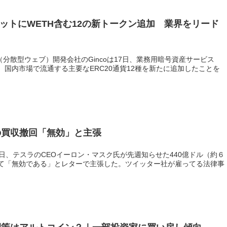
レットにWETH含む12の新トークン追加 業界をリード
（分散型ウェブ）開発会社のGincoは17日、業務用暗号資産サービス
llet」にて、国内市場で流通する主要なERC20通貨12種を新たに追加したことを
の買収撤回「無効」と主張
日、テスラのCEOイーロン・マスク氏が先週知らせた440億ドル（約６
て「無効である」とレターで主張した。ツイッター社が雇ってる法律事