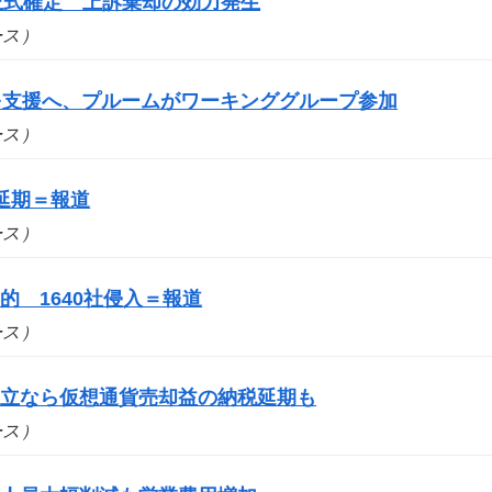
を正式確定 上訴棄却の効力発生
ュース）
スを支援へ、プルームがワーキンググループ参加
ュース）
延期＝報道
ュース）
 1640社侵入＝報道
ュース）
成立なら仮想通貨売却益の納税延期も
ュース）