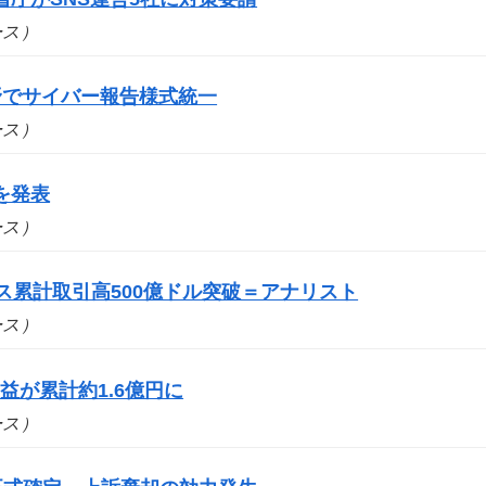
ュース）
野でサイバー報告様式統一
ュース）
を発表
ュース）
ス累計取引高500億ドル突破＝アナリスト
ュース）
が累計約1.6億円に
ュース）