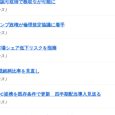
の認可取得で株取引が可能に
ュース）
ランプ政権が倫理規定協議に着手
ュース）
市場シェア低下リスクを指摘
ュース）
成銘柄比率を見直し
ュース）
DC提携を既存条件で更新 四半期配当導入見送る
ュース）