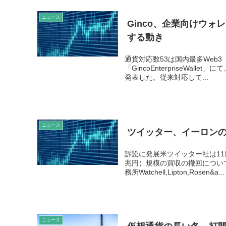
ニュース
Ginco、企業向けウォ
する動き
通貨対応数53は国内最多Web3
「GincoEnterpriseWa
発表した。従来対応して...
ニュース
ツイッター、イーロン
訴訟に発展米ツイッター社は11
兆円）規模の買収の撤回につい
務所Watchell,Lipton,Rosen&a...
ニュース