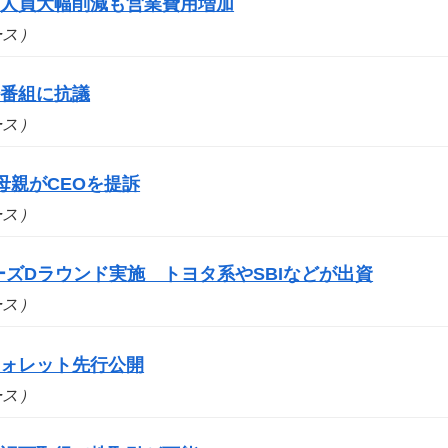
 人員大幅削減も営業費用増加
ュース）
場番組に抗議
ュース）
母親がCEOを提訴
ュース）
シリーズDラウンド実施 トヨタ系やSBIなどが出資
ュース）
ウォレット先行公開
ュース）