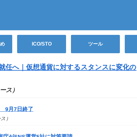
め
ICO/STO
ツール
が就任へ｜仮想通貨に対するスタンスに変化の
ニュース）
 9月7日終了
ュース）
庁がSNS運営5社に対策要請