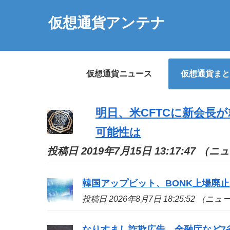
仮想通貨アンテナ
仮想通貨ニュース
仮想通貨まと
明日、米CFTCに新会長
可能性は
投稿日 2019年7月15日 13:17:47 （
韓国アップビット、BONK上場廃止
投稿日 2026年8月7日 18:25:52 （ニ
なりすまし詐欺広告、金融庁など7省