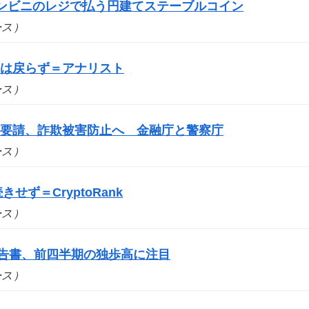
コンビニのレジで払う円建てステーブルコイン
ュース）
要は戻らず＝アナリスト
ュース）
を要請、詐欺被害防止へ 金融庁と警察庁
ュース）
せず＝CryptoRank
ュース）
報告書、前四半期の独歩高に注目
ュース）