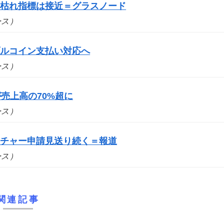
売り枯れ指標は接近＝グラスノード
ュース）
ブルコイン支払い対応へ
ュース）
売上高の70%超に
ュース）
ーチャー申請見送り続く＝報道
ュース）
関連記事