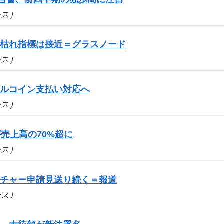
ュース）
売り枯れ指標は接近＝グラスノード
ュース）
ブルコイン支払い対応へ
ュース）
売上高の70%超に
ュース）
ーチャー申請見送り続く＝報道
ュース）