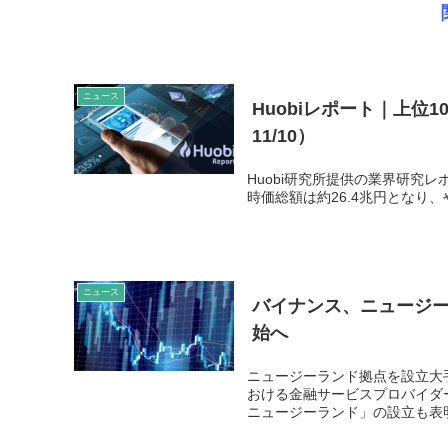
ニュース
Huobiレポート｜上位1
11/10）
Huobi研究所提供の業界研究レポ
時価総額は約26.4兆円となり、や
ニュース
バイナンス、ニュージ
始へ
ニュージーランド拠点を設立大
おける金融サービスプロバイダ
ニュージーランド」の設立も表明し