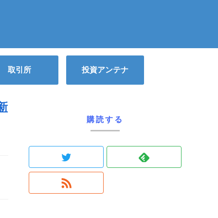
取引所
投資アンテナ
新
購読する