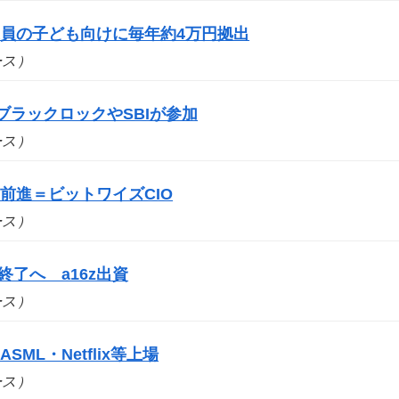
員の子ども向けに毎年約4万円拠出
ュース）
ブラックロックやSBIが参加
ュース）
前進＝ビットワイズCIO
ュース）
事業終了へ a16z出資
ュース）
SML・Netflix等上場
ュース）