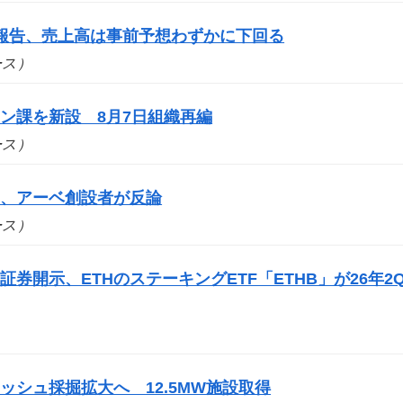
報告、売上高は事前予想わずかに下回る
ュース）
ン課を新設 8月7日組織再編
ュース）
案、アーベ創設者が反論
ュース）
券開示、ETHのステーキングETF「ETHB」が26年2
シュ採掘拡大へ 12.5MW施設取得