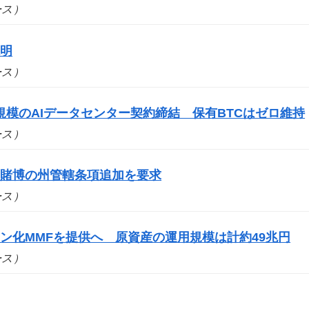
ュース）
説明
ュース）
円規模のAIデータセンター契約締結 保有BTCはゼロ維持
ュース）
ツ賭博の州管轄条項追加を要求
ュース）
ン化MMFを提供へ 原資産の運用規模は計約49兆円
ュース）