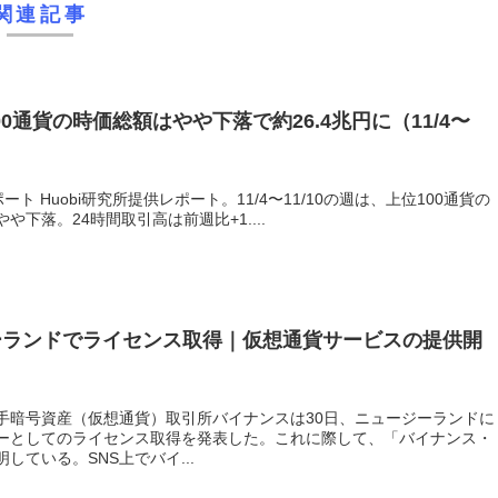
関連記事
00通貨の時価総額はやや下落で約26.4兆円に（11/4〜
ート Huobi研究所提供レポート。11/4〜11/10の週は、上位100通貨の
や下落。24時間取引高は前週比+1....
ーランドでライセンス取得｜仮想通貨サービスの提供開
手暗号資産（仮想通貨）取引所バイナンスは30日、ニュージーランドに
ーとしてのライセンス取得を発表した。これに際して、「バイナンス・
ている。SNS上でバイ...