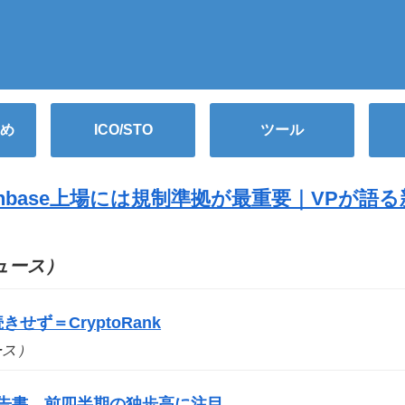
め
ICO/STO
ツール
nbase上場には規制準拠が最重要｜VPが語る
（ニュース）
せず＝CryptoRank
ュース）
報告書、前四半期の独歩高に注目