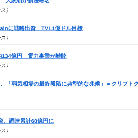
に 大統領が新法署名
ュース）
ainに戦略出資 TVL1億ドル目標
ュース）
134億円 電力事業が離陸
ュース）
P、「弱気相場の最終段階に典型的な兆候」＝クリプト
出資、調達累計60億円に
ュース）