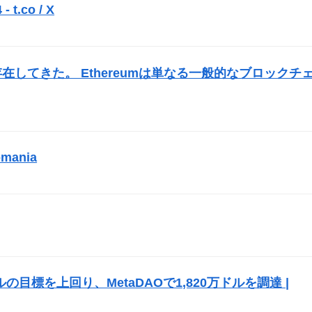
 t.co / X
）
在してきた。 Ethereumは単なる一般的なブロックチ
mania
）
）
ルの目標を上回り、MetaDAOで1,820万ドルを調達 |