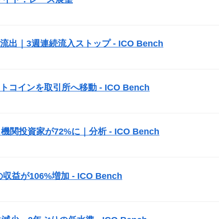
純流出｜3週連続流入ストップ -
ICO
Bench
トコインを取引所へ移動 -
ICO
Bench
機関投資家が72%に｜分析 -
ICO
Bench
益が106%増加 -
ICO
Bench
）