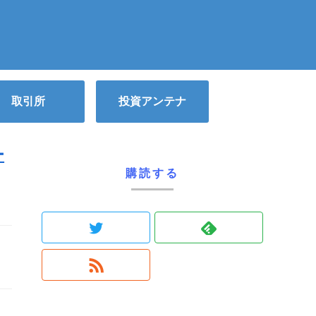
取引所
投資アンテナ
ー
購読する