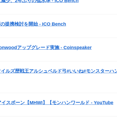
に減少、2年ぶりの低水準 -
ICO
Bench
）
グの提携検討を開始 -
ICO
Bench
）
woodアップグレード実施 - Coinspeaker
）
#モンハンワイルズ歴戦王アルシュベルド弓#いいね#モンスターハ
スボーン【MHWI】【モンハンワールド - YouTube
）