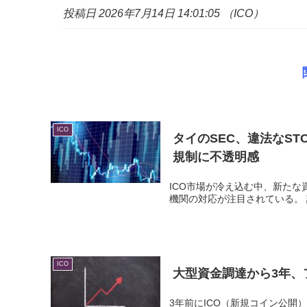
投稿日 2026年7月14日 14:01:05 （ICO）
ICO
タイのSEC、違法なS
規制に不透明感
ICO市場が冷え込む中、新たな
機関の対応が注目されている。 記事によ
ICO
大型資金調達から3年、
3年前にICO（新規コイン公開