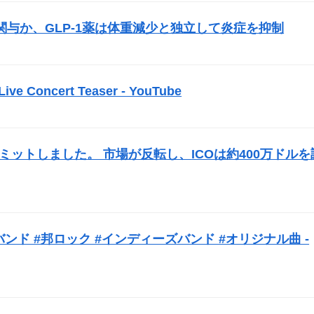
与か、GLP-1薬は体重減少と独立して炎症を抑制
）
 Live Concert Teaser - YouTube
）
opをコミットしました。 市場が反転し、
ICO
は約400万ドルを
バンド #邦ロック #インディーズバンド #オリジナル曲 -