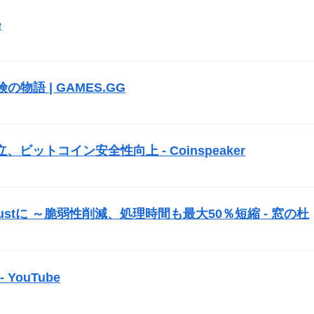
e
）
冒険の物語 | GAMES.GG
）
ットコイン安全性向上 - Coinspeaker
）
ustに ～脆弱性削減、処理時間も最大50％短縮 - 窓の杜
）
YouTube
）