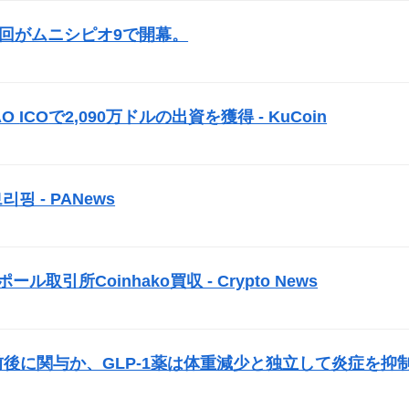
3回がムニシピオ9で開幕。
）
AO
ICO
で2,090万ドルの出資を獲得 - KuCoin
）
리핑 - PANews
）
取引所Coinhako買収 - Crypto News
）
前後に関与か、GLP-1薬は体重減少と独立して炎症を抑
）