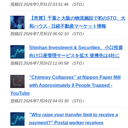
投稿日 2026年7月31日 03:51:46 （STO）
【売買】千葉と大阪の物流施設で初の
STO
、大
和ハウス - 日経不動産マーケット情報
投稿日 2026年7月30日 06:02:10 （STO）
Shinhan Investment & Securities、小口投資
向け口座管理サービスを拡大 提携先は4社に
投稿日 2026年7月29日 11:00:58 （STO）
“Chimney Collapses” at Nippon Paper Mill
with Approximately 8 People Trapped -
YouTube
投稿日 2026年7月29日 04:03:30 （STO）
"Why raise your transfer limit to receive a
payment?" Postal worker receives