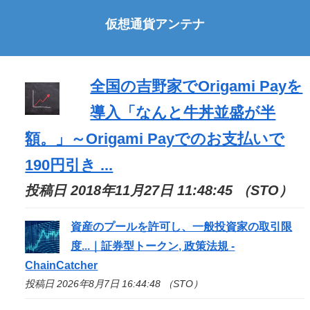
仮想通貨アンテナ
全国の吉野家でOrigami Payを
導入「なんと牛丼並盛が半
額。」～Origami Payでのお支払いで
190円引き ...
投稿日 2018年11月27日 11:48:45 （STO）
資産のプールを許可し、一般投資家の取引限
度...｜証券型トークン, 政策法規 -
ChainCatcher
投稿日 2026年8月7日 16:44:48 （STO）