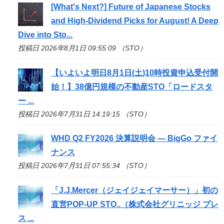
[What's Next?] Future of Japanese Stocks
and High-Dividend Picks for August! A Deep
Dive into
Sto
...
投稿日 2026年8月1日 09:55:09 （STO）
【いよいよ明日8月1日(土)10時投資申込受付開
始！】38億円規模の不動産
STO
「ロードスタ
ー ...
投稿日 2026年7月31日 14:19:15 （STO）
WHD Q2 FY2026 決算説明会 — BigGo ファイ
ナンス
投稿日 2026年7月31日 07:55:34 （STO）
「J.J.Mercer（ジェイジェイマーサー）」初の
直営POP-UP
STO
..（株式会社グリニッジ プレ
ス ...