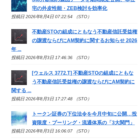
宅の外皮性能・ZEB検討を効率化
投稿日 2026年8月4日 07:22:54 （STO）
不動産
STO
の組成にともなう不動産信託受益権
の譲渡ならびにAM契約に関するお知らせ 2026
年 ...
投稿日 2026年8月3日 17:46:36 （STO）
[ウェルス 3772.T] 不動産
STO
の組成にともな
う不動産信託受益権の譲渡ならびにAM契約に
関する ...
投稿日 2026年8月3日 17:27:48 （STO）
トークン証券の下位法令を今月中旬に公開…投
資限度・プーリング・流通体系の「3大関門」
投稿日 2026年8月3日 16:06:07 （STO）