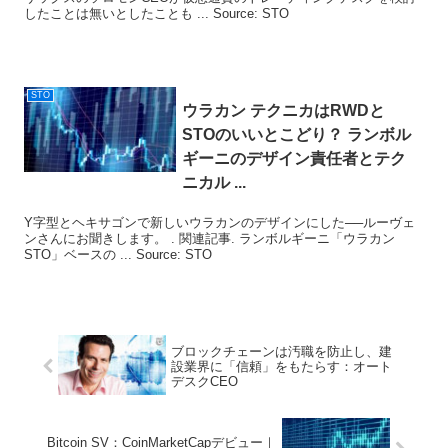
したことは無いとしたことも ... Source: STO
STO
ウラカン テクニカはRWDと
STO
のいいとこどり？ ランボル
ギーニのデザイン責任者とテク
ニカル ...
Y字型とヘキサゴンで新しいウラカンのデザインにした──ルーヴェ
ンさんにお聞きします。 . 関連記事. ランボルギーニ「ウラカン
STO」ベースの ... Source: STO
ブロックチェーンは汚職を防止し、建
設業界に「信頼」をもたらす：オート
デスクCEO
Bitcoin SV：CoinMarketCapデビュー｜