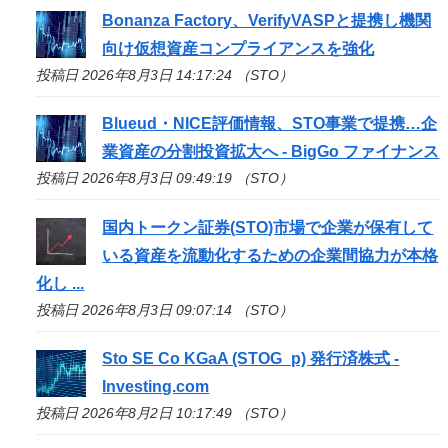
Bonanza Factory、VerifyVASPと提携し機関
向け仮想資産コンプライアンスを強化
投稿日 2026年8月3日 14:17:24 （STO）
Blueud・NICE評価情報、
STO
事業で提携…企
業資産の分割投資拡大へ - BigGo ファイナンス
投稿日 2026年8月3日 09:49:19 （STO）
国内トークン証券(
STO
)市場で企業が保有して
いる資産を流動化するための企業間協力が本格
化し ...
投稿日 2026年8月3日 09:07:14 （STO）
Sto
SE Co KGaA (STOG_p) 発行済株式 -
Investing.com
投稿日 2026年8月2日 10:17:49 （STO）