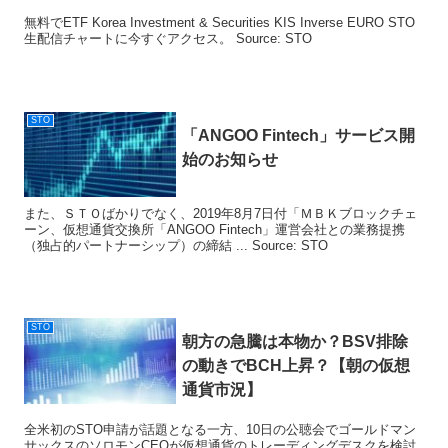
無料でETF Korea Investment & Securities KIS Inverse EURO STO
生配信チャートに今すぐアクセス。 Source: STO
STO
「ANGOO Fintech」サービス開
始のお知らせ
また、ＳＴＯばかりでなく、2019年8月7日付「ＭＢＫブロックチェ
ーン、仮想通貨交換所「ANGOO Fintech」運営会社との業務提携
（独占的パートナーシップ）の締結 ... Source: STO
STO
朝方の急騰は本物か？BSV排除
の動きでBCH上昇？【朝の仮想
通貨市況】
全米初のSTO申請が話題となる一方、10日の公聴会でゴールドマン
サックスのソロモンCEOが仮想通貨のトレーディングデスクを検討