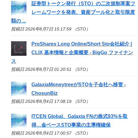
証券型トークン発行（
STO
）の二次規制草案フ
レームワークを発表、資産プール化と取引限度
額の ...
投稿日 2026年8月7日 15:17:59 （STO）
ProShares Long Online/Short
Sto
会社紹介 |
CLIX 基本情報と企業概要 - BigGo ファイナン
ス
投稿日 2026年8月7日 01:20:51 （STO）
GalaxiaMoneytreeが
STO
を子会社へ移管 -
ChosunBiz
投稿日 2026年8月4日 17:08:19 （STO）
ITCEN Global、Galaxia FNの株式93%を取
得…金ベース
STO
事業の主導権確保
投稿日 2026年8月4日 17:00:57 （STO）