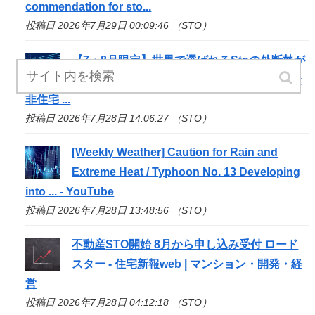
commendation for
sto
...
投稿日 2026年7月29日 00:09:46 （STO）
【7・8月限定】世界で選ばれる
Sto
の外断熱が
「省エネ検討WEB」に初登場！実在データで
非住宅 ...
投稿日 2026年7月28日 14:06:27 （STO）
[Weekly Weather] Caution for Rain and
Extreme Heat / Typhoon No. 13 Developing
into ... - YouTube
投稿日 2026年7月28日 13:48:56 （STO）
不動産
STO
開始 8月から申し込み受付 ロード
スター - 住宅新報web | マンション・開発・経
営
投稿日 2026年7月28日 04:12:18 （STO）