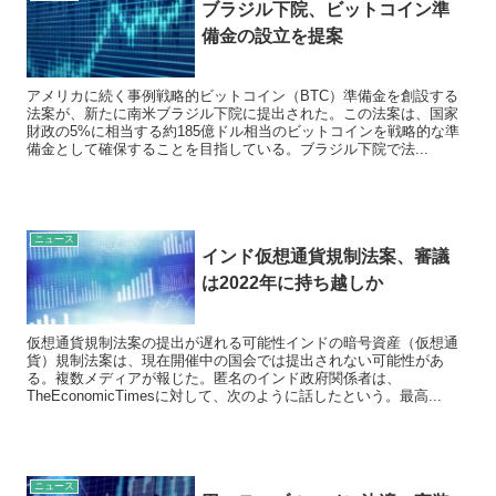
ブラジル下院、ビットコイン準
備金の設立を提案
アメリカに続く事例戦略的ビットコイン（BTC）準備金を創設する
法案が、新たに南米ブラジル下院に提出された。この法案は、国家
財政の5%に相当する約185億ドル相当のビットコインを戦略的な準
備金として確保することを目指している。ブラジル下院で法...
ニュース
インド仮想通貨規制法案、審議
は2022年に持ち越しか
仮想通貨規制法案の提出が遅れる可能性インドの暗号資産（仮想通
貨）規制法案は、現在開催中の国会では提出されない可能性があ
る。複数メディアが報じた。匿名のインド政府関係者は、
TheEconomicTimesに対して、次のように話したという。最高...
ニュース