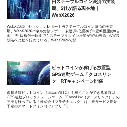
円ステーブルコイン決済の実装
期、5社が語る現在地｜
WebX2026
WebX2026 セッションレポート円ステーブルコイン決済の実装
期、WebX2026パネル対談レポート安達源×佐藤伸介×豊崎亜里紗×吉
田世博×阪根信一日本でもステーブルコイン決済が実証段階から実装
段階へと動き始めている。WebX2026で開...
ニュース
ビットコインが稼げる放置型
GPS連動ゲーム「クロスリン
ク」RTキャンペーン開催
仮想通貨ビットコイン（Bitcoin/BTC）を稼ぐことができる放置型
GPS連動ブロックチェーンゲーム「CrossLink（クロスリンク）」の
開発を行っている「株式会社プラチナエッグ」は、夏サービス開始
予定のスマートフォン向けアプリ「C...