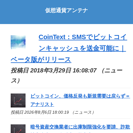
仮想通貨アンテナ
CoinText：SMSでビットコイ
ンキャッシュを送金可能に｜
ベータ版がリリース
投稿日 2018年3月29日 16:08:07 （ニュー
ス）
ビットコイン、価格反発も新規需要は戻らず＝
アナリスト
投稿日 2026年8月6日 18:00:19 （ニュース）
暗号資産交換業者に出庫制限強化を要請、詐欺