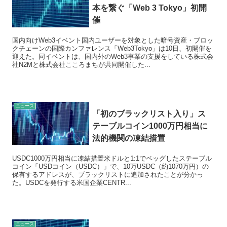
本を繋ぐ「Web 3 Tokyo」初開
催
国内向けWeb3イベント国内ユーザーを対象とした暗号資産・ブロッ
クチェーンの国際カンファレンス「Web3Tokyo」は10日、初開催を
迎えた。同イベントは、国内外のWeb3事業の支援をしている株式会
社N2Mと株式会社こころまちが共同開催した...
ニュース
「初のブラックリスト入り」ス
テーブルコイン1000万円相当に
法的機関の凍結措置
USDC1000万円相当に凍結措置米ドルと1:1でペッグしたステーブル
コイン「USDコイン（USDC）」で、10万USDC（約1070万円）の
保有するアドレスが、ブラックリストに追加されたことが分かっ
た。USDCを発行する米国企業CENTR...
ニュース