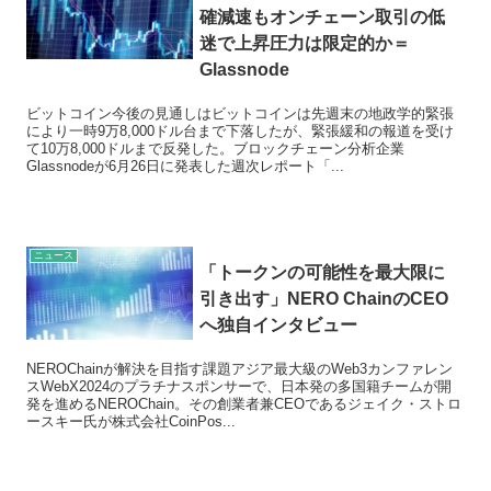
確減速もオンチェーン取引の低
迷で上昇圧力は限定的か＝
Glassnode
ビットコイン今後の見通しはビットコインは先週末の地政学的緊張
により一時9万8,000ドル台まで下落したが、緊張緩和の報道を受け
て10万8,000ドルまで反発した。ブロックチェーン分析企業
Glassnodeが6月26日に発表した週次レポート「...
ニュース
「トークンの可能性を最大限に
引き出す」NERO ChainのCEO
へ独自インタビュー
NEROChainが解決を目指す課題アジア最大級のWeb3カンファレン
スWebX2024のプラチナスポンサーで、日本発の多国籍チームが開
発を進めるNEROChain。その創業者兼CEOであるジェイク・ストロ
ースキー氏が株式会社CoinPos...