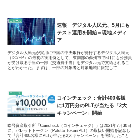
ニュース
速報 デジタル人民元、5月にも
テスト運用を開始＝現地メディ
ア
デジタル人民元が実用に中国の中央銀行が発行するデジタル人民元
（DC/EP）の最初の実用例として、東南部の蘇州市で5月にも公務員
が受け取る手当の一部（交通費手当）をデジタル元で支給されるこ
とがわかった。まずは、一部の対象者と対象地域に限定して...
ニュース
コインチェック：合計400名様
に1万円分のPLTが当たる「2大
キャンペーン」開始
暗号資産取引所「Coincheck（コインチェック）」は2021年7月30日
に、パレットトークン（Palette Token/PLT）の取扱い開始を記念し
て『合計400名様にPLTが当たる2大キャンペーン』を開始したこと